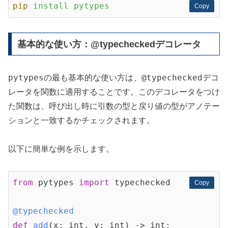
pip
install pytypes
Copy
Copy
基本的な使い方：@typecheckedデコレータ
pytypes
@typechecked
の最も基本的な使い方は、
デコ
レータを関数に適用することです。このデコレータをつけ
た関数は、呼び出し時に引数の型と戻り値の型がアノテー
ションと一致するかチェックされます。
以下に簡単な例を示します。
from
 pytypes 
import
 typechecked

Copy
Copy
@typechecked
def
add
(x: int, y: int)
 -> int: