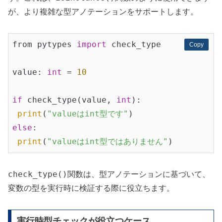
が、より複雑な型アノテーションをサポートします。
from pytypes 
import
 check_type

Copy
Copy
value: 
int
 = 
10
if
 check_type(value, 
int
):

print
(
"valueはint型です"
else
:

print
(
"valueはint型ではありません"
check_type()
関数は、型アノテーションに基づいて、
変数の型を実行時に検証する際に役立ちます。
実行時型チェックが役立つケース