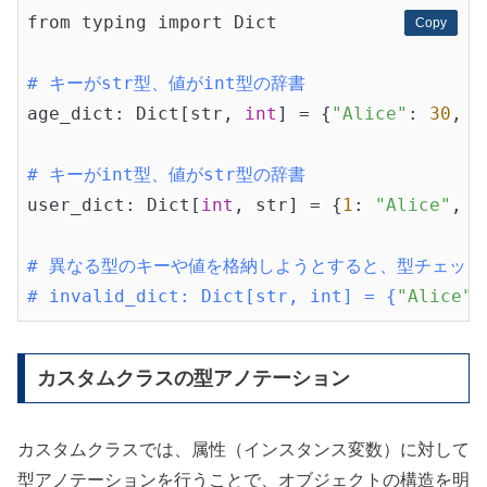
from typing import Dict

Copy
Copy
# キーがstr型、値がint型の辞書
age_dict: Dict[str, 
int
] = {
"Alice"
: 
30
, 
"
# キーがint型、値がstr型の辞書
user_dict: Dict[
int
, str] = {
1
: 
"Alice"
, 
2
# 異なる型のキーや値を格納しようとすると、型チェッカ
# invalid_dict: Dict[str, int] = {
"Alice"
:
カスタムクラスの型アノテーション
カスタムクラスでは、属性（インスタンス変数）に対して
型アノテーションを行うことで、オブジェクトの構造を明