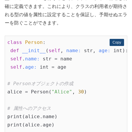
確に定義できます。これにより、クラスの利用者が期待さ
れる型の値を属性に設定することを保証し、予期せぬエラ
ーを防ぐことができます。
class
Person
:
Copy
Copy
def
__init__
(
self
, 
name:
 str, 
age:
 int)
:

self
.
name:
 str = name

self
.
age:
 int = age

# Personオブジェクトの作成
alice = Person(
"Alice"
, 
30
)

# 属性へのアクセス
print(alice.name)

print(alice.age)
