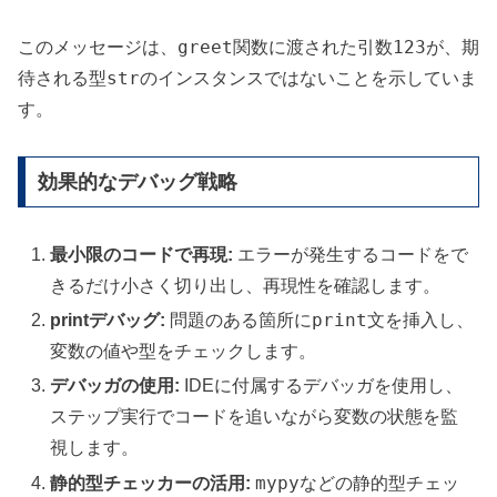
greet
123
このメッセージは、
関数に渡された引数
が、期
str
待される型
のインスタンスではないことを示していま
す。
効果的なデバッグ戦略
最小限のコードで再現:
エラーが発生するコードをで
きるだけ小さく切り出し、再現性を確認します。
print
printデバッグ:
問題のある箇所に
文を挿入し、
変数の値や型をチェックします。
デバッガの使用:
IDEに付属するデバッガを使用し、
ステップ実行でコードを追いながら変数の状態を監
視します。
mypy
静的型チェッカーの活用:
などの静的型チェッ