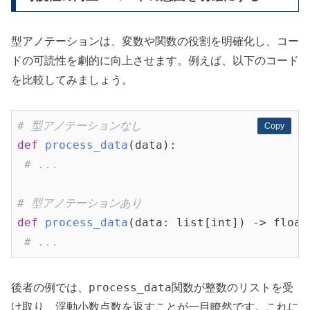
型アノテーションは、変数や関数の役割を明確化し、コー
ドの可読性を劇的に向上させます。例えば、以下のコード
を比較してみましょう。
# 型アノテーションなし
Copy
Copy
def
process_data
(data)
:
# ...
# 型アノテーションあり
def
process_data
(data: list[int])
 -> float
# ...
process_data
後者の例では、
関数が整数のリストを受
け取り、浮動小数点数を返すことが一目瞭然です。これに