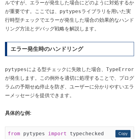
ルですが、エラーが発生した場合にどのように対処するか
pytypes
が重要です。ここでは、
ライブラリを用いた実
行時型チェックでエラーが発生した場合の効果的なハンド
リング方法とデバッグ戦略を解説します。
エラー発生時のハンドリング
pytypes
TypeError
による型チェックに失敗した場合、
が発生します。この例外を適切に処理することで、プログ
ラムの予期せぬ停止を防ぎ、ユーザーに分かりやすいエラ
ーメッセージを提供できます。
具体的な例:
from
 pytypes 
import
 typechecked

Copy
Copy