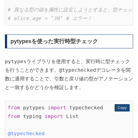
# 異なる型の値を属性に設定しようとすると、型チェッカ
# alice.age = "30" # エラー！
pytypesを使った実行時型チェック
pytypes
ライブラリを使用すると、実行時に型チェック
@typechecked
を行うことができます。
デコレータを関
数に適用することで、引数と戻り値の型がアノテーション
と一致するかどうかを検証します。
from
 pytypes 
import
Copy
Copy
from
 typing 
import
 List

@typechecked