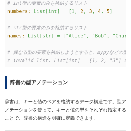
# int型の要素のみを格納するリスト
numbers:
List[int]
=
[1,
2
,
3
,
4
,
5
]
# str型の要素のみを格納するリスト
names:
List[str]
=
["Alice",
"Bob"
,
"Charl
# 異なる型の要素を格納しようとすると、mypyなどの型
# invalid_list: List[int] = [1, 2, "3"] 
辞書の型アノテーション
辞書は、キーと値のペアを格納するデータ構造です。型ア
ノテーションを使って、キーと値の型をそれぞれ指定する
ことで、辞書の構造を明確に定義できます。