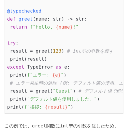
@typechecked
def
greet
(name: str)
 -> str:
return
f"Hello, 
{name}
!"
try
:

 result = greet(
123
) 
# int型の引数を渡す
except
 TypeError 
as
 e:

 print(
f"エラー: 
{e}
"
)

# エラー発生時の処理 (例: デフォルト値の使用、エ
 result = greet(
"Guest"
) 
# デフォルト値で処理
 print(
"デフォルト値を使用しました。"
)

print(
f"挨拶: 
{result}
"
greet
int
この例では、
関数に
型の引数を渡したため、