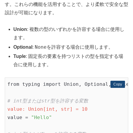
す。これらの機能を活用することで、より柔軟で安全な型
設計が可能になります。
Union
: 複数の型のいずれかを許容する場合に使用し
ます。
None
Optional
:
を許容する場合に使用します。
Tuple
: 固定長の要素を持つリストの型を指定する場
合に使用します。
from typing import Union, Optional, Tuple

Copy
Copy
# int型またはstr型を許容する変数
value: Union[int, str] = 10
value = 
"Hello"