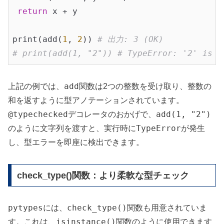
return
 x + y

print(add(
1
, 
2
)) 
# 出力: 3 (OK)
# print(add(1, "2")) # TypeError: '2' is n
add
上記の例では、
関数は2つの整数を受け取り、整数の
和を返すように型アノテーションされています。
@typechecked
add(1, "2")
デコレータのおかげで、
TypeError
のように文字列を渡すと、実行時に
が発生
し、型エラーを即座に検出できます。
check_type()関数：より柔軟な型チェック
pytypes
check_type()
には、
関数も用意されていま
isinstance()
す。これは、
関数のように使用できます