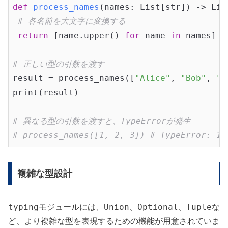
def
process_names
(names: List[str])
 -> Lis
# 各名前を大文字に変換する
return
 [name.upper() 
for
 name 
in
 names]

# 正しい型の引数を渡す
result = process_names([
"Alice"
, 
"Bob"
, 
"C
print(result)

# 異なる型の引数を渡すと、TypeErrorが発生
# process_names([1, 2, 3]) # TypeError: 1 
複雑な型設計
typing
Union
Optional
Tuple
モジュールには、
、
、
な
ど、より複雑な型を表現するための機能が用意されていま