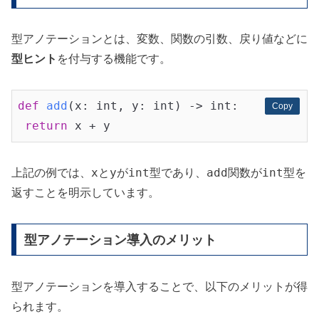
型アノテーションとは、変数、関数の引数、戻り値などに
型ヒント
を付与する機能です。
def
add
(x: int, y: int)
 -> int:
Copy
Copy
return
x
y
int
add
int
上記の例では、
と
が
型であり、
関数が
型を
返すことを明示しています。
型アノテーション導入のメリット
型アノテーションを導入することで、以下のメリットが得
られます。