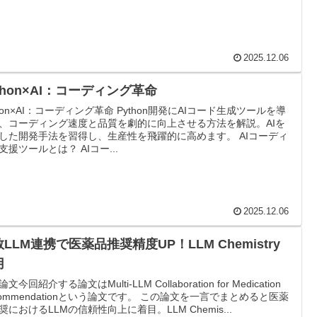
2025.12.06
thon×AI：コーディング革命
thon×AI：コーディング革命 Python開発にAIコード生成ツールを導
、コーディング速度と品質を劇的に向上させる方法を解説。AIを
した開発手法を習得し、生産性を飛躍的に高めます。 AIコーディ
支援ツールとは？ AIコー...
2025.12.06
LLM連携で医薬品推奨精度UP！LLM Chemistry
用
文今回紹介する論文はMulti-LLM Collaboration for Medication
commendationという論文です。 この論文を一言でまとめると医薬
奨におけるLLMの信頼性向上に着目。LLM Chemis...