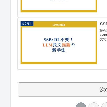
SS
論文要約
紹介論
Cont
文で
次