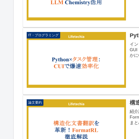
Py
IT・プログラミング
イン
GUI
かにG
構
論文要約
紹介論
For
まと