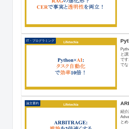
Py
IT・プログラミング
Py
と課
です
でな
AR
論文要約
紹介論
Adv
とめ