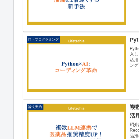
Py
IT・プログラミング
Py
入し
活用
ング
複数
論文要約
活
紹介論
Re
品推