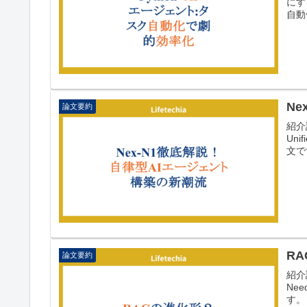
にす
自動
N
論文要約
紹介論
Unif
文で
R
論文要約
紹介論
Need
す。