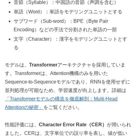
音節（Syllable）：中国語の音節（声調を含む）
単語（Word）：単語をモデリングユニットとする
サブワード（Sub-word）：BPE（Byte Pair
Encoding）などの手法で分割された単語の一部
文字（Character）：漢字をモデリングユニットとす
る
モデルは、
Transformer
アーキテクチャを採用していま
す。Transformerは、Attention機構のみを用いた
Sequence-to-Sequenceモデルであり、RNNを使用せずに
並列処理が可能なため、学習速度が向上します。詳細は
「Transformerモデルの構造を徹底解剖：Multi-Head
Attentionの秘密」
をご覧ください。
性能評価には、
Character Error Rate（CER）
が用いられ
ました。CERは、文字単位での誤り率を表し、値が低い