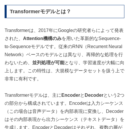
Transformerモデルとは？
Transformerは、2017年にGoogleの研究者らによって発表
された、
Attention機構のみ
を用いた革新的なSequence-
to-Sequenceモデルです。従来のRNN（Recurrent Neural
Network）ベースのモデルとは異なり、再帰的な処理を行
わないため、
並列処理が可能
となり、学習速度が大幅に向
上します。この特性は、大規模なデータセットを扱う上で
非常に有利です。
Transformerモデルは、主に
Encoder
と
Decoder
という2つ
の部分から構成されています。Encoderは入力シーケンス
（この場合は音声データ）を内部表現に変換し、Decoder
はその内部表現から出力シーケンス（テキストデータ）を
生成します。EncoderとDecoderはそれぞれ、複数の層が