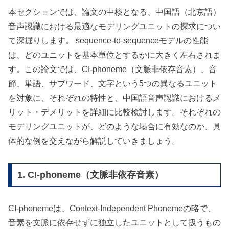
本セクションでは、論文の中核となる、中国語（北京語）
音声認識における最適なモデリングユニットの探求につい
て深掘りします。 sequence-to-sequenceモデルの性能
は、どのユニットを基本単位とするかに大きく左右されま
す。この論文では、CI-phoneme（文脈非依存音素）、音
節、単語、サブワード、文字という5つの異なるユニット
を対象に、それぞれの特性と、中国語音声認識におけるメ
リット・デメリットを詳細に比較検討します。それぞれの
モデリングユニットが、どのような場合に有効なのか、具
体的な例を交えながら解説していきましょう。
1. CI-phoneme（文脈非依存音素）
CI-phonemeは、Context-Independent Phonemeの略で、
音素を文脈に依存せずに独立したユニットとして扱うもの