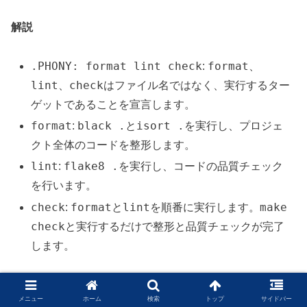
解説
.PHONY: format lint check
format
:
、
lint
check
、
はファイル名ではなく、実行するター
ゲットであることを宣言します。
format
black .
isort .
:
と
を実行し、プロジェ
クト全体のコードを整形します。
lint
flake8 .
:
を実行し、コードの品質チェック
を行います。
check
format
lint
make
:
と
を順番に実行します。
check
と実行するだけで整形と品質チェックが完了
します。
使い方
メニュー
ホーム
検索
トップ
サイドバー