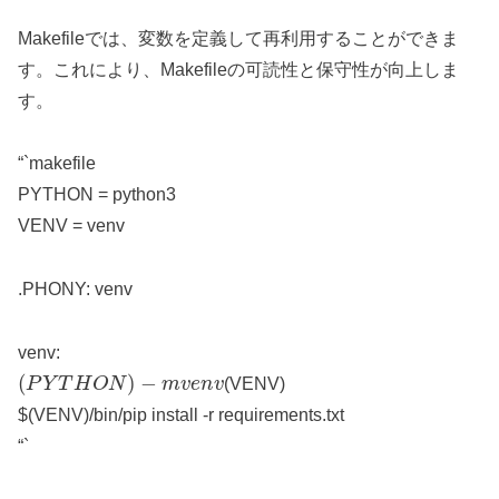
Makefileでは、変数を定義して再利用することができま
す。これにより、Makefileの可読性と保守性が向上しま
す。
“`makefile
PYTHON = python3
VENV = venv
.PHONY: venv
venv:
(
P
Y
T
H
O
N
)
−
m
v
e
n
v
(VENV)
$(VENV)/bin/pip install -r requirements.txt
“`