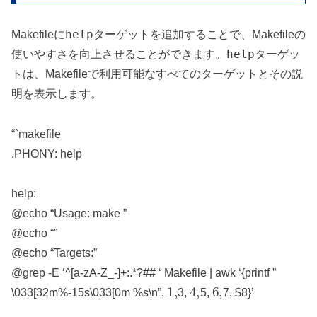
help
Makefileに
ターゲットを追加することで、Makefileの
help
使いやすさを向上させることができます。
ターゲッ
トは、Makefileで利用可能なすべてのターゲットとその説
明を表示します。
“`makefile
.PHONY: help
help:
@echo “Usage: make
”
@echo “”
@echo “Targets:”
@grep -E ‘^[a-zA-Z_-]+:.*?## ‘ Makefile | awk ‘{printf ”
1
,
4
,
6
,
\033[32m%-15s\033[0m %s\n”,
3,
5,
7, $8}’