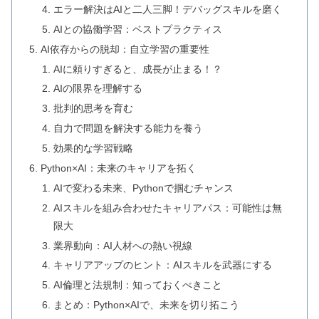
エラー解決はAIと二人三脚！デバッグスキルを磨く
AIとの協働学習：ベストプラクティス
AI依存からの脱却：自立学習の重要性
AIに頼りすぎると、成長が止まる！？
AIの限界を理解する
批判的思考を育む
自力で問題を解決する能力を養う
効果的な学習戦略
Python×AI：未来のキャリアを拓く
AIで変わる未来、Pythonで掴むチャンス
AIスキルを組み合わせたキャリアパス：可能性は無
限大
業界動向：AI人材への熱い視線
キャリアアップのヒント：AIスキルを武器にする
AI倫理と法規制：知っておくべきこと
まとめ：Python×AIで、未来を切り拓こう