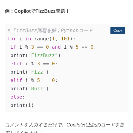
例：CopilotでFizzBuzz問題！
# FizzBuzz問題を解くPythonコード
Copy
Copy
for
 i 
in
 range(
1
, 
101
):

if
 i % 
3
 == 
0
and
 i % 
5
 == 
0
:

 print(
"FizzBuzz"
)

elif
 i % 
3
 == 
0
:

 print(
"Fizz"
)

elif
 i % 
5
 == 
0
:

 print(
"Buzz"
)

else
:

コメントを入力するだけで、Copilotが上記のコードを提