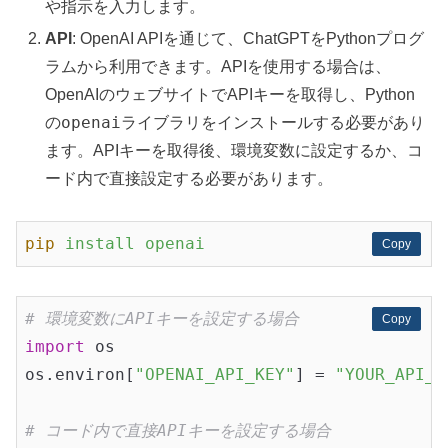
や指示を入力します。
API
: OpenAI APIを通じて、ChatGPTをPythonプログ
ラムから利用できます。APIを使用する場合は、
OpenAIのウェブサイトでAPIキーを取得し、Python
openai
の
ライブラリをインストールする必要があり
ます。APIキーを取得後、環境変数に設定するか、コ
ード内で直接設定する必要があります。
pip
install openai
Copy
Copy
# 環境変数にAPIキーを設定する場合
Copy
Copy
import
 os

os.environ[
"OPENAI_API_KEY"
] = 
"YOUR_API_K
# コード内で直接APIキーを設定する場合