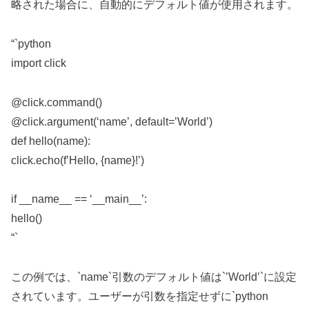
略された場合に、自動的にデフォルト値が使用されます。
“`python
import click
@click.command()
@click.argument(‘name’, default=’World’)
def hello(name):
click.echo(f’Hello, {name}!’)
if __name__ == ‘__main__’:
hello()
“`
この例では、`name`引数のデフォルト値は`’World’`に設定
されています。ユーザーが引数を指定せずに`python