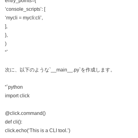
entry_points={
‘console_scripts’: [
‘mycli = mycli:cli’,
],
},
)
“`
次に、以下のような`__main__.py`を作成します。
“`python
import click
@click.command()
def cli():
click.echo(‘This is a CLI tool.’)