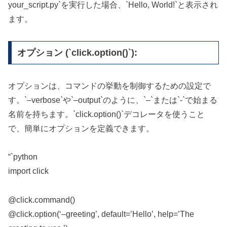
your_script.py`を実行した場合、`Hello, World!`と表示され
ます。
オプション (`click.option()`):
オプションは、コマンドの挙動を制御するための設定で
す。`–verbose`や`–output`のように、`–`または`-`で始まる
名前を持ちます。`click.option()`デコレータを使うこと
で、簡単にオプションを定義できます。
“`python
import click
@click.command()
@click.option(‘–greeting’, default=’Hello’, help=’The