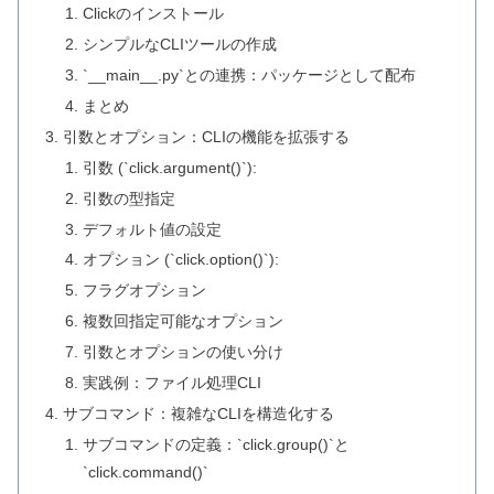
Clickのインストール
シンプルなCLIツールの作成
`__main__.py`との連携：パッケージとして配布
まとめ
引数とオプション：CLIの機能を拡張する
引数 (`click.argument()`):
引数の型指定
デフォルト値の設定
オプション (`click.option()`):
フラグオプション
複数回指定可能なオプション
引数とオプションの使い分け
実践例：ファイル処理CLI
サブコマンド：複雑なCLIを構造化する
サブコマンドの定義：`click.group()`と
`click.command()`