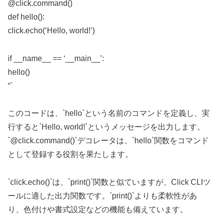
@click.command()
def hello():
click.echo(‘Hello, world!’)
if __name__ == ‘__main__’:
hello()
“`
このコードは、`hello`という名前のコマンドを定義し、実
行すると`Hello, world!`というメッセージを出力します。
`@click.command()`デコレータは、`hello`関数をコマンド
として登録する役割を果たします。
`click.echo()`は、`print()`関数と似ていますが、Click CLIツ
ールに適した出力関数です。`print()`よりも柔軟性があ
り、色付けや書式設定などの機能も備えています。