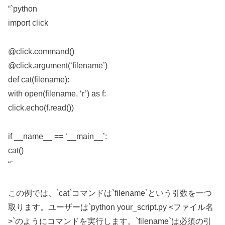
“`python
import click
@click.command()
@click.argument(‘filename’)
def cat(filename):
with open(filename, ‘r’) as f:
click.echo(f.read())
if __name__ == ‘__main__’:
cat()
“`
この例では、`cat`コマンドは`filename`という引数を一つ
取ります。ユーザーは`python your_script.py <ファイル名
>`のようにコマンドを実行します。`filename`は必須の引