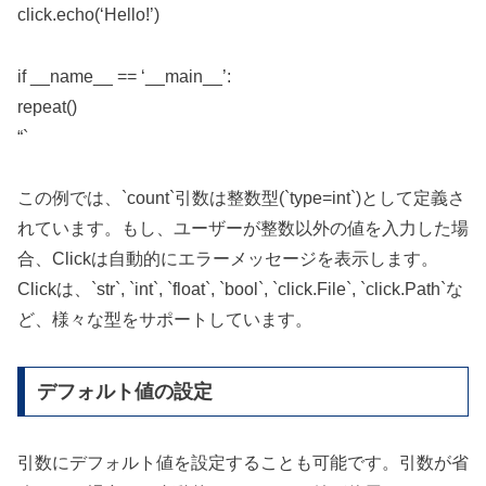
click.echo(‘Hello!’)
if __name__ == ‘__main__’:
repeat()
“`
この例では、`count`引数は整数型(`type=int`)として定義さ
れています。もし、ユーザーが整数以外の値を入力した場
合、Clickは自動的にエラーメッセージを表示します。
Clickは、`str`, `int`, `float`, `bool`, `click.File`, `click.Path`な
ど、様々な型をサポートしています。
デフォルト値の設定
引数にデフォルト値を設定することも可能です。引数が省