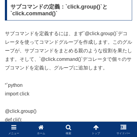
サブコマンドの定義：`click.group()`と
`click.command()`
サブコマンドを定義するには、まず`@click.group()`デコ
レータを使ってコマンドグループを作成します。このグル
ープが、サブコマンドをまとめる親のような役割を果たし
ます。そして、`@click.command()`デコレータで個々のサ
ブコマンドを定義し、グループに追加します。
“`python
import click
@click.group()
def cli():
“””シンプルなCLIツール”””
メニュー
ホーム
検索
トップ
サイドバー
pass