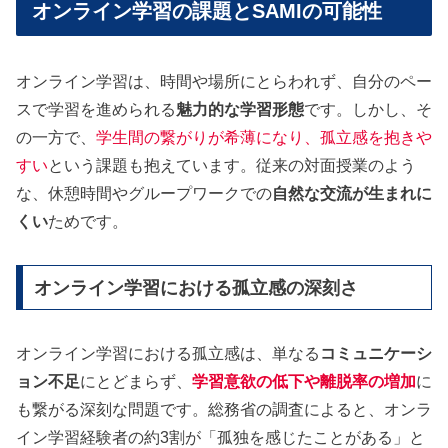
オンライン学習の課題とSAMIの可能性
オンライン学習は、時間や場所にとらわれず、自分のペー
スで学習を進められる
魅力的な学習形態
です。しかし、そ
の一方で、
学生間の繋がりが希薄になり、孤立感を抱きや
すい
という課題も抱えています。従来の対面授業のよう
な、休憩時間やグループワークでの
自然な交流が生まれに
くい
ためです。
オンライン学習における孤立感の深刻さ
オンライン学習における孤立感は、単なる
コミュニケーシ
ョン不足
にとどまらず、
学習意欲の低下や離脱率の増加
に
も繋がる深刻な問題です。総務省の調査によると、オンラ
イン学習経験者の約3割が「孤独を感じたことがある」と