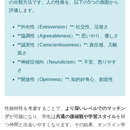
の分類方法です。人の性格を、以下の5つの側面から
評価します。
**外向性（Extroversion）**: 社交性、活発さ
**協調性（Agreeableness）**: 思いやり、優しさ
**誠実性（Conscientiousness）**: 責任感、几帳
面さ
**神経症傾向（Neuroticism）**: 不安、怒りやす
さ
**開放性（Openness）**: 知的好奇心、創造性
性格特性を考慮することで、
より深いレベルでのマッチン
グ
が可能になり、学生は
共通の価値観や学習スタイル
を持
つ仲間と出会いやすくなります。その結果、オンライン学