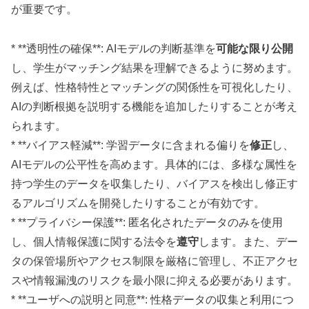
が重要です。
* **透明性の確保**: AIモデルの判断基準を
可能な限り公開
し、学生がマッチング結果を理解できるように努めます。
例えば、性格特性とマッチングの関係性を可視化したり、
AIの判断根拠を説明する機能を追加したりすることが考え
られます。
* **バイアス軽減**: 学習データに含まれる偏りを
修正
し、
AIモデルの公平性を高めます。具体的には、多様な属性を
持つ学生のデータを収集したり、バイアスを検出し修正す
るアルゴリズムを開発したりすることが有効です。
* **プライバシー保護**: 匿名化されたデータのみを使用
し、個人情報保護に関する法令を
遵守
します。また、デー
タの保管場所やアクセス制限を厳格に管理し、不正アクセ
スや情報漏洩のリスクを最小限に抑える必要があります。
* **ユーザへの説明と同意**: 性格データの収集と利用につ