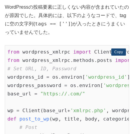
WordPressの投稿要素に正しくない内容が含まれていたの
が原因でした。具体的には、以下のようなコードで、tag
tags == ['']
に空の文字列(
)が入ったときにうまくい
っていませんでした。
from
 wordpress_xmlrpc 
import
Copy
Copy
from
 wordpress_xmlrpc.methods.posts 
import
# Set URL, ID, Password
wordpress_id = os.environ[
'wordpress_id'
]

wordpress_password = os.environ[
'wordpress
base_url = 
"https://.com/"
wp = Client(base_url+
'xmlrpc.php'
def
post_to_wp
(wp, title, body, categories
# Post