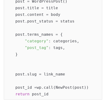
    post = WordPressPost()

    post.title = title

    post.content = body

    post.post_status = status

    post.terms_names = {

"category"
: categories,

"post_tag"
: tags,

    }

    post.slug = link_name

    post_id =wp.call(NewPost(post))

return