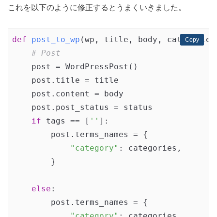
これを以下のように修正するとうまくいきました。
def
post_to_wp
(wp, title, body, categories
Copy
Copy
# Post
    post = WordPressPost()

    post.title = title

    post.content = body

    post.post_status = status

if
 tags == [
''
]:

        post.terms_names = {

"category"
: categories,

        }

else
:

        post.terms_names = {

"category"
: categories,
