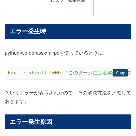
エラー発生時
python-wordpress-xmlrpcを使っているときに、
Fault:
<Fault
500:
'このタームには名称が必要です
Copy
Copy
というエラーが表示されたので、その解決方法をメモして
おきます。
エラー発生原因