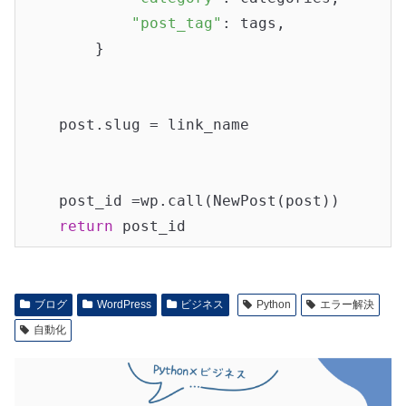
"post_tag"
: tags,

        }

    post.slug = link_name

    post_id =wp.call(NewPost(post))

return
ブログ
WordPress
ビジネス
Python
エラー解決
自動化