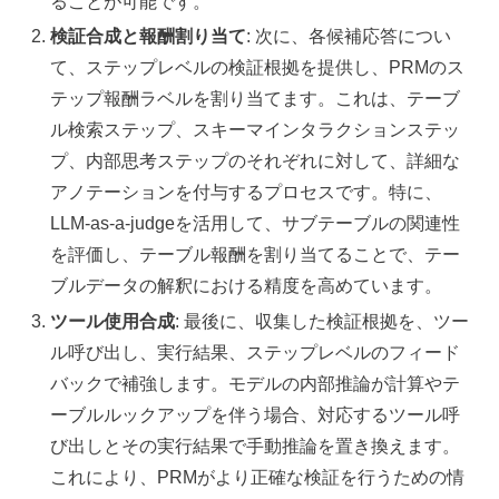
ることが可能です。
検証合成と報酬割り当て
: 次に、各候補応答につい
て、ステップレベルの検証根拠を提供し、PRMのス
テップ報酬ラベルを割り当てます。これは、テーブ
ル検索ステップ、スキーマインタラクションステッ
プ、内部思考ステップのそれぞれに対して、詳細な
アノテーションを付与するプロセスです。特に、
LLM-as-a-judgeを活用して、サブテーブルの関連性
を評価し、テーブル報酬を割り当てることで、テー
ブルデータの解釈における精度を高めています。
ツール使用合成
: 最後に、収集した検証根拠を、ツー
ル呼び出し、実行結果、ステップレベルのフィード
バックで補強します。モデルの内部推論が計算やテ
ーブルルックアップを伴う場合、対応するツール呼
び出しとその実行結果で手動推論を置き換えます。
これにより、PRMがより正確な検証を行うための情