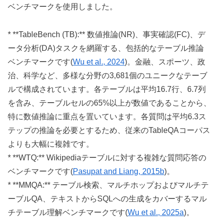
ベンチマークを使用しました。
* **TableBench (TB):** 数値推論(NR)、事実確認(FC)、デ
ータ分析(DA)タスクを網羅する、包括的なテーブル推論
ベンチマークです(
Wu et al., 2024
)。金融、スポーツ、政
治、科学など、多様な分野の3,681個のユニークなテーブ
ルで構成されています。各テーブルは平均16.7行、6.7列
を含み、テーブルセルの65%以上が数値であることから、
特に数値推論に重点を置いています。各質問は平均6.3ス
テップの推論を必要とするため、従来のTableQAコーパス
よりも大幅に複雑です。
* **WTQ:** Wikipediaテーブルに対する複雑な質問応答の
ベンチマークです(
Pasupat and Liang, 2015b
)。
* **MMQA:** テーブル検索、マルチホップおよびマルチテ
ーブルQA、テキストからSQLへの生成をカバーするマル
チテーブル理解ベンチマークです(
Wu et al., 2025a
)。