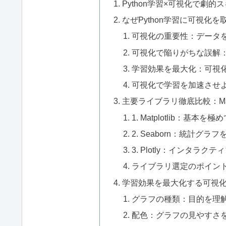
Python学習×可視化で劇的
なぜPython学習に可視化
可視化の重要性：データ
可視化で陥りがちな誤解
学習効果を最大化：可視
可視化で学習を加速させ
主要ライブラリ徹底比較：Matplotli
1. Matplotlib：基
2. Seaborn：統計グ
3. Plotly：インタ
ライブラリ選定のポイン
学習効果を最大化する可視
グラフの種類：目的を理
配色：グラフの見やすさ