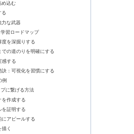
詰め込む
する
強力な武器
と学習ロードマップ
理解度を深掘りする
ルまでの道のりを明確にする
実感する
の秘訣：可視化を習慣にする
の例
ップに繋げる方法
リオを作成する
キルを証明する
果的にアピールする
を描く