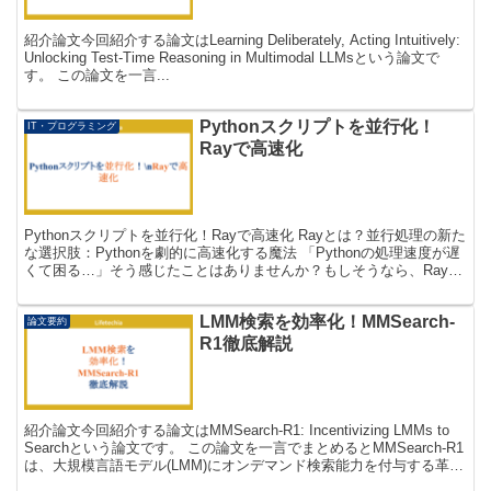
紹介論文今回紹介する論文はLearning Deliberately, Acting Intuitively:
Unlocking Test-Time Reasoning in Multimodal LLMsという論文で
す。 この論文を一言...
Pythonスクリプトを並行化！
IT・プログラミング
Rayで高速化
Pythonスクリプトを並行化！Rayで高速化 Rayとは？並行処理の新た
な選択肢：Pythonを劇的に高速化する魔法 「Pythonの処理速度が遅
くて困る…」そう感じたことはありませんか？もしそうなら、Rayは
あなたの救世主となるかもしれ...
LMM検索を効率化！MMSearch-
論文要約
R1徹底解説
紹介論文今回紹介する論文はMMSearch-R1: Incentivizing LMMs to
Searchという論文です。 この論文を一言でまとめるとMMSearch-R1
は、大規模言語モデル(LMM)にオンデマンド検索能力を付与する革
新...