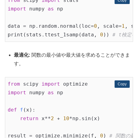
from
 scipy 
import
Copy
Copy
import
 numpy 
as
 np

data = np.random.normal(loc=
0
, scale=
1
, si
print(stats.ttest_1samp(data, 
0
)) 
# t検定を
最適化:
関数の最小値や最大値を求めることができま
す。
from
 scipy 
import
Copy
Copy
import
 numpy 
as
 np

def
f
(x)
:
return
 x**
2
 + 
10
*np.sin(x)

result = optimize.minimize(f, 
0
) 
# 関数の最