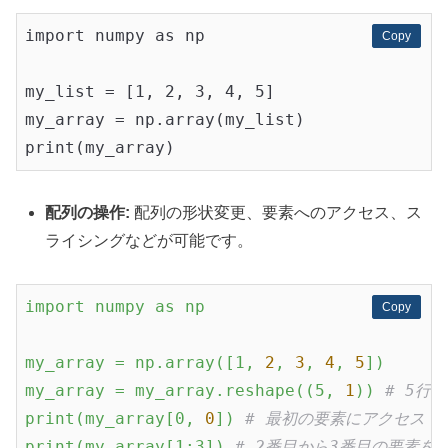
import numpy as np

Copy
Copy
my_list = [1, 2, 3, 4, 5]

my_array = np.array(my_list)

配列の操作:
配列の形状変更、要素へのアクセス、ス
ライシングなどが可能です。
import
numpy
as
np
Copy
Copy
my_array
=
np.array([1,
2
,
3
,
4
,
5
])
my_array
=
my_array.reshape((5,
1
))
# 5行
print(my_array[0,
0
])
# 最初の要素にアクセス
print(my_array[1:3])
# 2番目から3番目の要素を