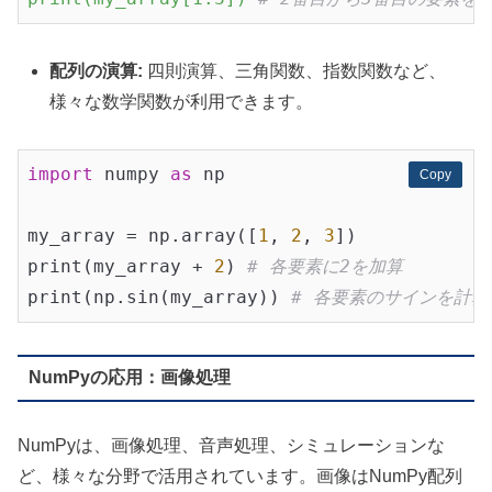
配列の演算:
四則演算、三角関数、指数関数など、
様々な数学関数が利用できます。
import
 numpy 
as
 np

Copy
Copy
my_array = np.array([
1
, 
2
, 
3
])

print(my_array + 
2
) 
# 各要素に2を加算
print(np.sin(my_array)) 
# 各要素のサインを計算
NumPyの応用：画像処理
NumPyは、画像処理、音声処理、シミュレーションな
ど、様々な分野で活用されています。画像はNumPy配列