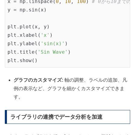
x = np.linspace(
0
, 
10
, 
100
) 
# 0から10までの
y = np.sin(x)

plt.plot(x, y)

plt.xlabel(
'x'
)

plt.ylabel(
'sin(x)'
)

plt.title(
'Sin Wave'
)

グラフのカスタマイズ:
軸の調整、ラベルの追加、凡
例の表示など、グラフを細かくカスタマイズできま
す。
ライブラリの連携でデータ分析を加速