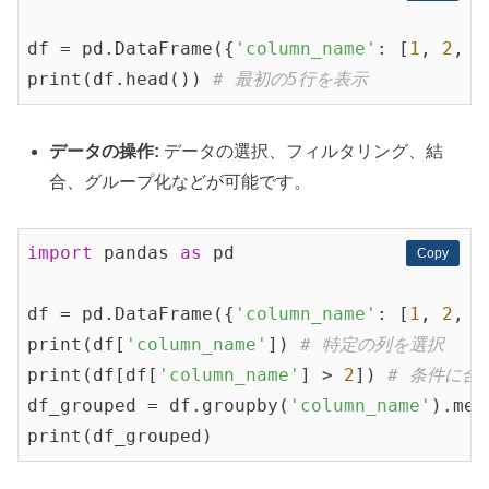
df = pd.DataFrame({
'column_name'
: [
1
, 
2
, 
3
print(df.head()) 
# 最初の5行を表示
データの操作:
データの選択、フィルタリング、結
合、グループ化などが可能です。
import
 pandas 
as
 pd

Copy
Copy
df = pd.DataFrame({
'column_name'
: [
1
, 
2
, 
3
print(df[
'column_name'
]) 
# 特定の列を選択
print(df[df[
'column_name'
] > 
2
]) 
# 条件に合
df_grouped = df.groupby(
'column_name'
).mea