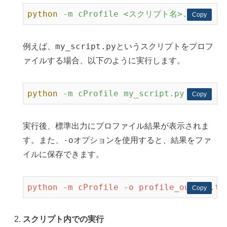
python
-m cProfile <スクリプト名>.py
Copy
Copy
my_script.py
例えば、
というスクリプトをプロフ
ァイルする場合、以下のように実行します。
python
-m cProfile my_script.py
Copy
Copy
実行後、標準出力にプロファイル結果が表示されま
-o
す。また、
オプションを使用すると、結果をファ
イルに保存できます。
python
-m
cProfile
-o
profile_output
.tx
Copy
Copy
スクリプト内での実行