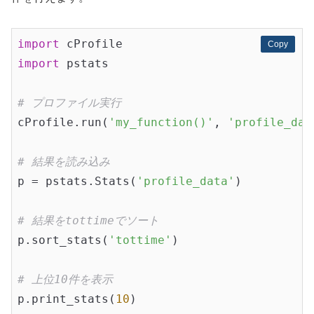
import
Copy
Copy
import
 pstats

# プロファイル実行
cProfile.run(
'my_function()'
, 
'profile_dat
# 結果を読み込み
p = pstats.Stats(
'profile_data'
)

# 結果をtottimeでソート
p.sort_stats(
'tottime'
)

# 上位10件を表示
p.print_stats(
10
)