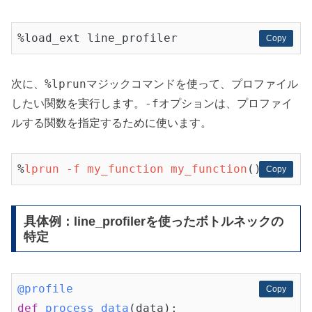
%load_ext line_profiler
Copy
Copy
%lprun
次に、
マジックコマンドを使って、プロファイル
-f
したい関数を実行します。
オプションは、プロファイ
ルする関数を指定するために使います。
%
lprun
-f
my_function
my_function
()
Copy
Copy
具体例：line_profilerを使ったボトルネックの
特定
@profile
Copy
Copy
def
process_data
(data)
: