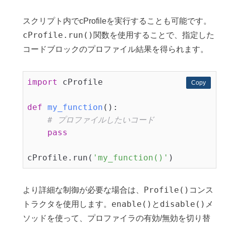
スクリプト内でcProfileを実行することも可能です。
cProfile.run()
関数を使用することで、指定した
コードブロックのプロファイル結果を得られます。
import
 cProfile

Copy
Copy
def
my_function
()
:
# プロファイルしたいコード
pass
cProfile.run(
'my_function()'
)
Profile()
より詳細な制御が必要な場合は、
コンス
enable()
disable()
トラクタを使用します。
と
メ
ソッドを使って、プロファイラの有効/無効を切り替