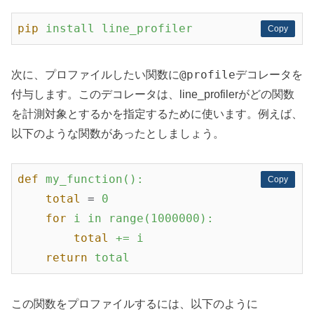
pip
install line_profiler
Copy
Copy
@profile
次に、プロファイルしたい関数に
デコレータを
付与します。このデコレータは、line_profilerがどの関数
を計測対象とするかを指定するために使います。例えば、
以下のような関数があったとしましょう。
def
my_function():
Copy
Copy
total
 = 
0
for
i in range(1000000):
total
+= i
return
total
この関数をプロファイルするには、以下のように