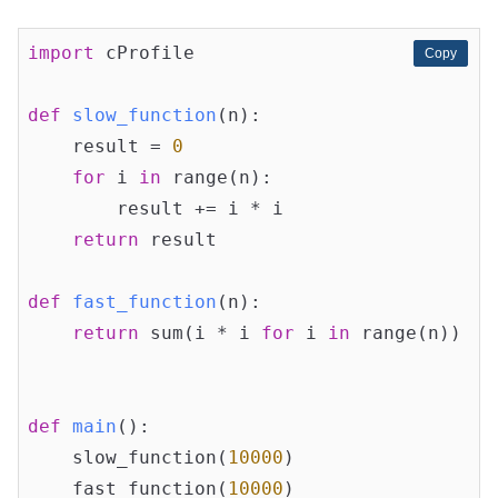
import
 cProfile

Copy
Copy
def
slow_function
(n)
:
    result = 
0
for
 i 
in
 range(n):

        result += i * i

return
 result

def
fast_function
(n)
:
return
 sum(i * i 
for
 i 
in
 range(n))

def
main
()
:
    slow_function(
10000
)

    fast_function(
10000
)
