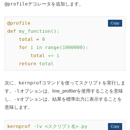
@profile
デコレータを追加します。
@profile
Copy
Copy
def
my_function():
total
 = 
0
for
i in range(1000000):
total
+= i
return
total
kernprof
次に、
コマンドを使ってスクリプトを実行しま
-l
す。
オプションは、line_profilerを使用することを意味
-v
し、
オプションは、結果を標準出力に表示することを
意味します。
kernprof
-lv <スクリプト名>.py
Copy
Copy