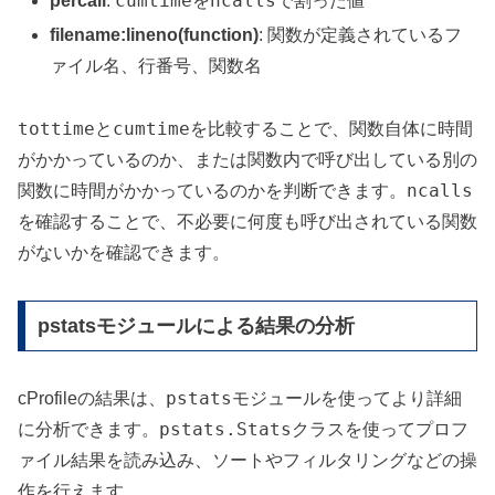
cumtime
ncalls
percall
:
を
で割った値
filename:lineno(function)
: 関数が定義されているフ
ァイル名、行番号、関数名
tottime
cumtime
と
を比較することで、関数自体に時間
がかかっているのか、または関数内で呼び出している別の
ncalls
関数に時間がかかっているのかを判断できます。
を確認することで、不必要に何度も呼び出されている関数
がないかを確認できます。
pstatsモジュールによる結果の分析
pstats
cProfileの結果は、
モジュールを使ってより詳細
pstats.Stats
に分析できます。
クラスを使ってプロフ
ァイル結果を読み込み、ソートやフィルタリングなどの操
作を行えます。