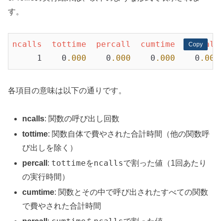
す。
ncalls
tottime
percall
cumtime
percall
Copy
Copy
     1    0
.000
    0
.000
    0
.000
    0
.000
各項目の意味は以下の通りです。
ncalls
: 関数の呼び出し回数
tottime
: 関数自体で費やされた合計時間（他の関数呼
び出しを除く）
tottime
ncalls
percall
:
を
で割った値（1回あたり
の実行時間）
cumtime
: 関数とその中で呼び出されたすべての関数
で費やされた合計時間