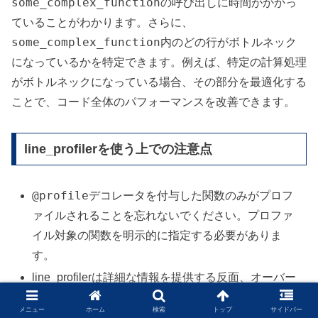
some_complex_function
の呼び出しに時間がかかっ
ていることがわかります。さらに、
some_complex_function
内のどの行がボトルネック
になっているかを特定できます。例えば、特定の計算処理
がボトルネックになっている場合、その部分を最適化する
ことで、コード全体のパフォーマンスを改善できます。
line_profilerを使う上での注意点
@profile
デコレータを付与した関数のみがプロフ
ァイルされることを忘れないでください。プロファ
イル対象の関数を明示的に指定する必要がありま
す。
line_profilerは詳細な情報を提供する反面、オーバー
ヘッドが大きいです。そのため、本番環境での使用
メニュー
ホーム
検索
トップ
サイドバー
は避けるべきです。