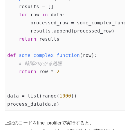
    results = []

for
 row 
in
 data:

        processed_row = some_complex_functi
        results.append(processed_row)

return
 results

def
some_complex_function
(row)
:
# 時間のかかる処理
return
 row * 
2
data = list(range(
1000
))

process_data(data)
上記のコードをline_profilerで実行すると、