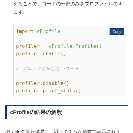
えることで、コードの一部のみをプロファイルでき
ます。
import
cProfile
Copy
Copy
profiler
 = 
cProfile.Profile()
profiler.enable()
# プロファイルしたいコード
profiler.disable()
profiler.print_stats()
cProfileの結果の解釈
cProfileの実行結果は、以下のような形式で表示されま