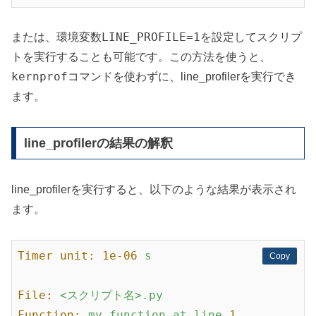
LINE_PROFILE=1
または、環境変数
を設定してスクリプ
トを実行することも可能です。この方法を使うと、
kernprof
コマンドを使わずに、line_profilerを実行でき
ます。
line_profilerの結果の解釈
line_profilerを実行すると、以下のような結果が表示され
ます。
Timer unit:
1e-06
s
Copy
Copy
File:
<スクリプト名>.py
Function:
my_function
at
line
1