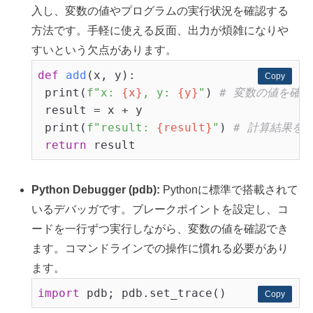
入し、変数の値やプログラムの実行状況を確認する
方法です。手軽に使える反面、出力が煩雑になりや
すいという欠点があります。
def
add
(x, y)
:
Copy
Copy
 print(
f"x: 
{x}
, y: 
{y}
"
) 
# 変数の値を確認
 result = x + y

 print(
f"result: 
{result}
"
) 
# 計算結果を
return
Python Debugger (pdb):
Pythonに標準で搭載されて
いるデバッガです。ブレークポイントを設定し、コ
ードを一行ずつ実行しながら、変数の値を確認でき
ます。コマンドラインでの操作に慣れる必要があり
ます。
import
Copy
Copy