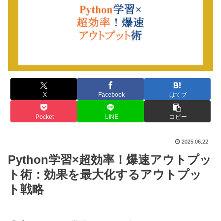
X
Facebook
はてブ
Pocket
LINE
コピー
2025.06.22
Python学習×超効率！爆速アウトプッ
ト術：効果を最大化するアウトプッ
ト戦略