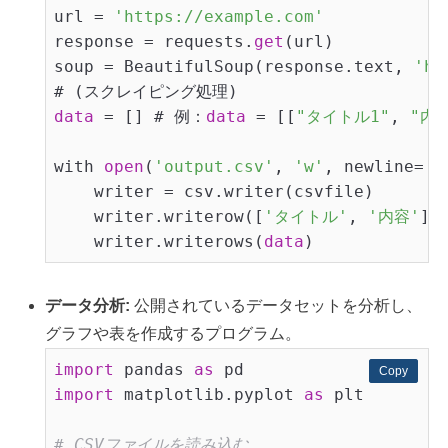
url = 
'https://example.com'
response = requests.
get
(url)

soup = BeautifulSoup(response.text, 
'ht
data
 = [] # 例：
data
 = [[
"タイトル1"
, 
"内容
with 
open
(
'output.csv'
, 
'w'
, newline=
''
    writer = csv.writer(csvfile)

    writer.writerow([
'タイトル'
, 
'内容'
])
    writer.writerows(
data
)
データ分析:
公開されているデータセットを分析し、
グラフや表を作成するプログラム。
import
 pandas 
as
Copy
Copy
import
 matplotlib.pyplot 
as
 plt

# CSVファイルを読み込む