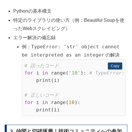
Pythonの基本構文
特定のライブラリの使い方（例：Beautiful Soupを使
ったWebスクレイピング）
エラー解決の備忘録
TypeError: 'str' object cannot
例：
be interpreted as an integer
の解決
# 誤ったコード
Copy
Copy
for
 i 
in
 range(
'10'
): 
# TypeError: '
    print(i)

# 正しいコード
for
 i 
in
 range(
10
):

    print(i)
3. 仲間と切磋琢磨！技術コミュニティへの参加