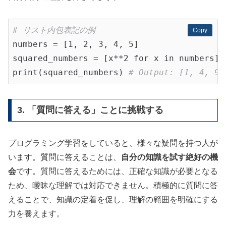
# リスト内包表記の例
Copy
Copy
numbers = [1, 2, 3, 4, 5]

squared_numbers = [x**2 for x in numbers]

print(squared_numbers) 
# Output: [1, 4, 9,
3. 「質問に答える」ことに挑戦する
プログラミング学習をしていると、様々な疑問を持つ人が
います。質問に答えることは、
自分の知識を試す絶好の機
会
です。質問に答えるためには、正確な知識が必要となる
ため、曖昧な理解では対応できません。積極的に質問に答
えることで、知識の定着を促し、理解の範囲を明確にする
力を養えます。