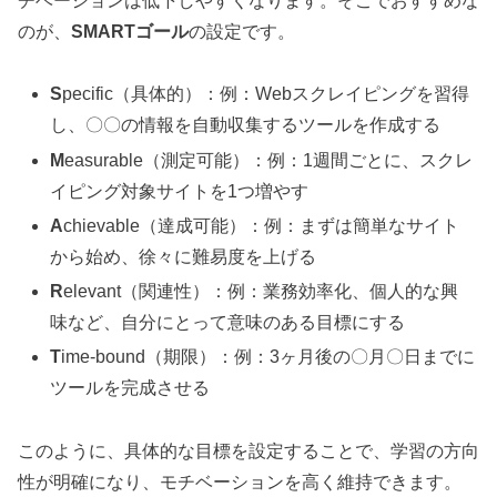
チベーションは低下しやすくなります。そこでおすすめな
のが、
SMARTゴール
の設定です。
S
pecific（具体的）：例：Webスクレイピングを習得
し、〇〇の情報を自動収集するツールを作成する
M
easurable（測定可能）：例：1週間ごとに、スクレ
イピング対象サイトを1つ増やす
A
chievable（達成可能）：例：まずは簡単なサイト
から始め、徐々に難易度を上げる
R
elevant（関連性）：例：業務効率化、個人的な興
味など、自分にとって意味のある目標にする
T
ime-bound（期限）：例：3ヶ月後の〇月〇日までに
ツールを完成させる
このように、具体的な目標を設定することで、学習の方向
性が明確になり、モチベーションを高く維持できます。