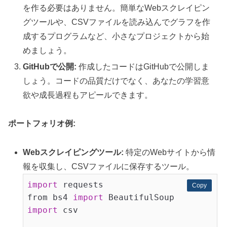
を作る必要はありません。簡単なWebスクレイピン
グツールや、CSVファイルを読み込んでグラフを作
成するプログラムなど、小さなプロジェクトから始
めましょう。
GitHubで公開:
作成したコードはGitHubで公開しま
しょう。コードの品質だけでなく、あなたの学習意
欲や成長過程もアピールできます。
ポートフォリオ例:
Webスクレイピングツール:
特定のWebサイトから情
報を収集し、CSVファイルに保存するツール。
import
 requests

Copy
Copy
from bs4 
import
import
 csv
