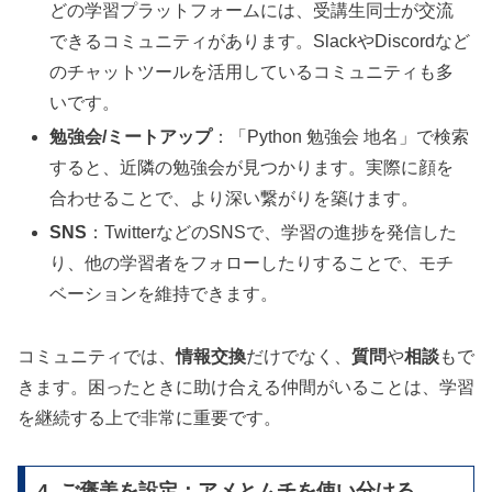
どの学習プラットフォームには、受講生同士が交流
できるコミュニティがあります。SlackやDiscordなど
のチャットツールを活用しているコミュニティも多
いです。
勉強会/ミートアップ
：「Python 勉強会 地名」で検索
すると、近隣の勉強会が見つかります。実際に顔を
合わせることで、より深い繋がりを築けます。
SNS
：TwitterなどのSNSで、学習の進捗を発信した
り、他の学習者をフォローしたりすることで、モチ
ベーションを維持できます。
コミュニティでは、
情報交換
だけでなく、
質問
や
相談
もで
きます。困ったときに助け合える仲間がいることは、学習
を継続する上で非常に重要です。
4. ご褒美を設定：アメとムチを使い分ける