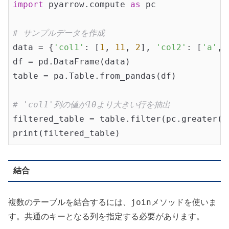
import
 pyarrow.compute 
as
 pc

# サンプルデータを作成
data = {
'col1'
: [
1
, 
11
, 
2
], 
'col2'
: [
'a'
, 
df = pd.DataFrame(data)

table = pa.Table.from_pandas(df)

# 'col1'列の値が10より大きい行を抽出
filtered_table = table.filter(pc.greater(t
結合
join
複数のテーブルを結合するには、
メソッドを使いま
す。共通のキーとなる列を指定する必要があります。