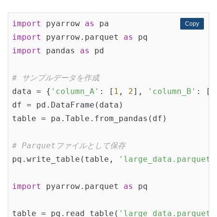
import
 pyarrow 
as
Copy
Copy
import
 pyarrow.parquet 
as
import
 pandas 
as
 pd

# サンプルデータを作成
data = {
'column_A'
: [
1
, 
2
], 
'column_B'
: [
'
df = pd.DataFrame(data)

table = pa.Table.from_pandas(df)

# Parquetファイルとして保存
pq.write_table(table, 
'large_data.parquet'
import
 pyarrow.parquet 
as
 pq

table = pq.read_table(
'large_data.parquet'