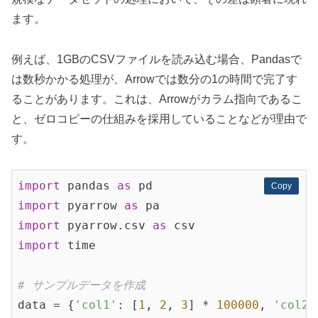
ます。
例えば、1GBのCSVファイルを読み込む場合、Pandasで
は数秒かかる処理が、Arrowでは数分の1の時間で完了す
ることがあります。これは、Arrowがカラム指向であるこ
と、ゼロコピーの仕組みを採用していることなどが理由で
す。
import
 pandas 
as
Copy
Copy
import
 pyarrow 
as
import
 pyarrow.csv 
as
import
 time

# サンプルデータを作成
data = {
'col1'
: [
1
, 
2
, 
3
] * 
100000
, 
'col2'