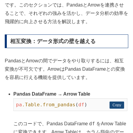
です。このセクションでは、PandasとArrowを連携させ
ることで、それぞれの強みを活かし、データ分析の効率を
飛躍的に向上させる方法を解説します。
相互変換：データ形式の壁を越える
PandasとArrowの間でデータをやり取りするには、相互
変換が不可欠です。ArrowはPandas DataFrameとの変換
を容易に行える機能を提供しています。
Pandas DataFrame → Arrow Table
pa
.Table
.from_pandas
(
df
Copy
Copy
df
このコードで、Pandas DataFrame
をArrow Table
に変換できます。Arrow Tableは、カラム指向のデー