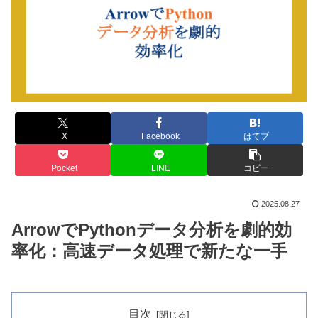
X
Facebook
はてブ
Pocket
LINE
コピー
2025.08.27
ArrowでPythonデータ分析を劇的効
率化：高速データ処理で新たな一手
目次