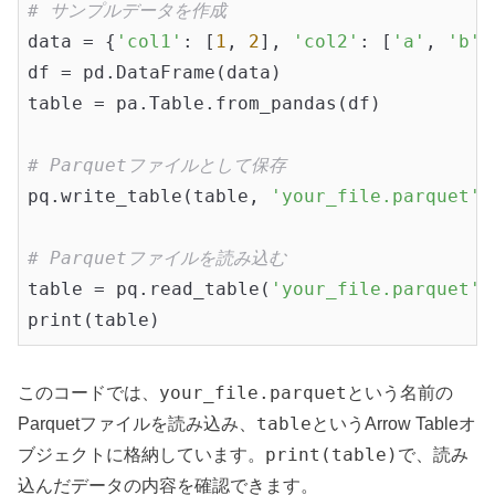
# サンプルデータを作成
data = {
'col1'
: [
1
, 
2
], 
'col2'
: [
'a'
, 
'b'
]
df = pd.DataFrame(data)

table = pa.Table.from_pandas(df)

# Parquetファイルとして保存
pq.write_table(table, 
'your_file.parquet'
)

# Parquetファイルを読み込む
table = pq.read_table(
'your_file.parquet'
)

your_file.parquet
このコードでは、
という名前の
table
Parquetファイルを読み込み、
というArrow Tableオ
print(table)
ブジェクトに格納しています。
で、読み
込んだデータの内容を確認できます。