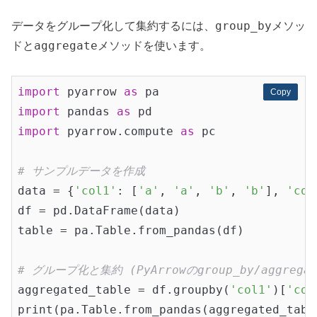
group_by
データをグループ化して集約するには、
メソッ
aggregate
ドと
メソッドを使います。
import
 pyarrow 
as
Copy
Copy
import
 pandas 
as
import
 pyarrow.compute 
as
 pc

# サンプルデータを作成
data = {
'col1'
: [
'a'
, 
'a'
, 
'b'
, 
'b'
], 
'col
df = pd.DataFrame(data)

table = pa.Table.from_pandas(df)

# グループ化と集約 (PyArrowのgroup_by/aggrega
aggregated_table = df.groupby(
'col1'
)[
'col