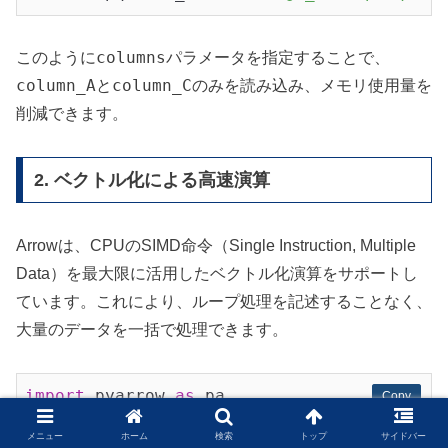
columns
このように
パラメータを指定することで、
column_A
column_C
と
のみを読み込み、メモリ使用量を
削減できます。
2. ベクトル化による高速演算
Arrowは、CPUのSIMD命令（Single Instruction, Multiple
Data）を最大限に活用したベクトル化演算をサポートし
ています。これにより、ループ処理を記述することなく、
大量のデータを一括で処理できます。
import
 pyarrow 
as
Copy
Copy
import
 pandas 
as
メニュー
ホーム
検索
トップ
サイドバー