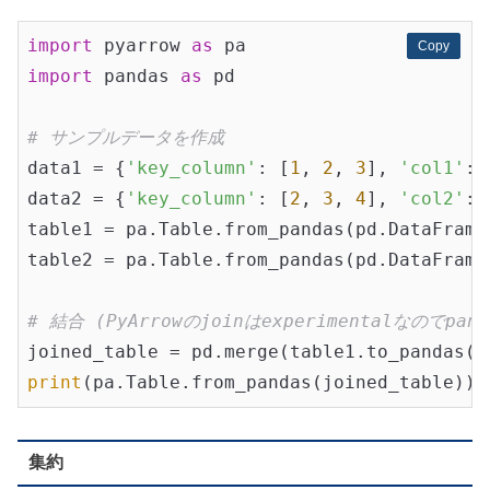
import
 pyarrow 
as
Copy
Copy
import
 pandas 
as
 pd

# サンプルデータを作成
data1 = {
'key_column'
: [
1
, 
2
, 
3
], 
'col1'
: 
data2 = {
'key_column'
: [
2
, 
3
, 
4
], 
'col2'
: 
table1 = pa.Table.from_pandas(pd.DataFrame(
table2 = pa.Table.from_pandas(pd.DataFrame(
# 結合 (PyArrowのjoinはexperimentalなのでpan
joined_table = pd.merge(table1.to_pandas()
print
集約