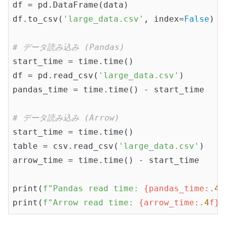
df = pd.DataFrame(data)

df.to_csv(
'large_data.csv'
, index=
False
)

# データ読み込み (Pandas)
start_time = time.time()

df = pd.read_csv(
'large_data.csv'
)

pandas_time = time.time() - start_time

# データ読み込み (Arrow)
start_time = time.time()

table = csv.read_csv(
'large_data.csv'
)

arrow_time = time.time() - start_time

print(
f"Pandas read time: 
{pandas_time:
.4
f
print(
f"Arrow read time: 
{arrow_time:
.4
f}
 