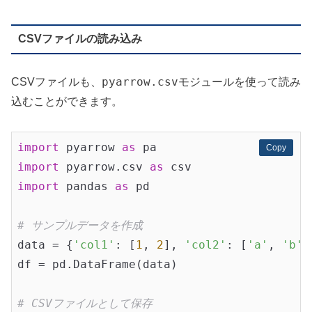
CSVファイルの読み込み
pyarrow.csv
CSVファイルも、
モジュールを使って読み
込むことができます。
import
 pyarrow 
as
Copy
Copy
import
 pyarrow.csv 
as
import
 pandas 
as
 pd

# サンプルデータを作成
data = {
'col1'
: [
1
, 
2
], 
'col2'
: [
'a'
, 
'b'
]
df = pd.DataFrame(data)

# CSVファイルとして保存