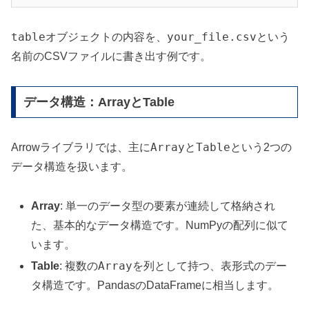
table
your_file.csv
オブジェクトの内容を、
という
名前のCSVファイルに書き出す例です。
データ構造：ArrayとTable
Array
Table
Arrowライブラリでは、主に
と
という2つの
データ構造を扱います。
Array
: 単一のデータ型の要素が連続して格納され
た、基本的なデータ構造です。NumPyの配列に似て
います。
Array
Table
: 複数の
を列として持つ、表形式のデー
タ構造です。PandasのDataFrameに相当します。