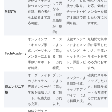
多様なスキルを
メンターと直
幅広い分野に
って異
持つメンターが
接やり取り。
対応。気軽に
なる
MENTA
在籍。初心者か
チャットやビ
メンターを探
（時間
ら上級者まで対
デオ通話で質
したい方にお
単価制
応可能。
問可能。
すすめ。
が一般
的）
オンラインブー
コース
現役エンジニ
短期間で集中
トキャンプ形
によっ
アによるメン
的に学習した
式。パーソナル
て異な
タリング、チ
い方、手厚い
TechAcademy
メンターによる
る（数
ャットサポー
サポートを求
手厚いサポート
十万円
ト、課題レビ
める方におす
が特徴。
程度）
ュー。
すめ。
オーダーメイド
プラン
確実にスキル
メンターによ
カリキュラム。
によっ
アップしたい
る個別指導、
侍エンジニア
専属メンターが
て異な
方、転職サポ
キャリアアド
塾
学習を徹底サポ
る（数
ートも希望す
バイザーによ
ート。転職支援
十万円
る方におすす
る転職支援。
も充実。
以上）
め。
AI特化型スクー