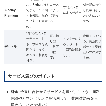
ル。Pythonだけ
コース
AI分野に特化
専門メンター
Aidemy
でなく、AIに関
によっ
した学習をし
によるサポー
Premium
する知識も深め
て異な
たい方におす
ト
たい方におすす
る
すめ。
め。
1年間のメンタ
買い切
費用を抑えつ
ーサポート付
メンターによ
り型
つ、長期間サ
き。技術的な質
るサポート
デイトラ
（数万
ポートを受け
問だけでなく、
（回数制限あ
円程
たい方におす
キャリア相談も
り）。
度）
すめ。
可能。
サービス選びのポイント
料金:
予算に合わせてサービスを選びましょう。無料
体験やカウンセリングを活用して、費用対効果を見
極めることが大切です。