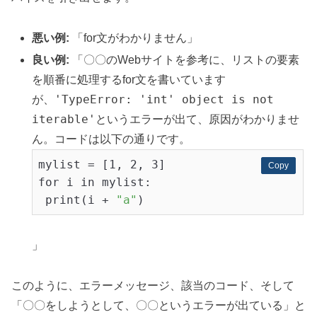
悪い例:
「for文がわかりません」
良い例:
「〇〇のWebサイトを参考に、リストの要素
を順番に処理するfor文を書いています
'TypeError: 'int' object is not
が、
iterable'
というエラーが出て、原因がわかりませ
ん。コードは以下の通りです。
mylist = [1, 2, 3]

Copy
Copy
for i in mylist:

 print(i + 
"a"
」
このように、エラーメッセージ、該当のコード、そして
「〇〇をしようとして、〇〇というエラーが出ている」と