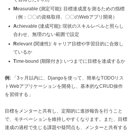
M
easurable (測定可能): 目標達成度を測るための指標
（例：〇〇の資格取得、〇〇のWebアプリ開発）
A
chievable (達成可能): 現状のスキルレベルと照らし
合わせ、無理のない範囲で設定
R
elevant (関連性): キャリア目標や学習目的に合致し
ているか
T
ime-bound (期限付き): いつまでに目標を達成するか
例:
「3ヶ月以内に、Djangoを使って、簡単なTODOリス
トWebアプリケーションを開発し、基本的なCRUD操作
を習得する」
目標をメンターと共有し、定期的に進捗報告を行うこと
で、モチベーションを維持しやすくなります。また、目標
達成の過程で生じる課題や疑問点も、メンターと共有する