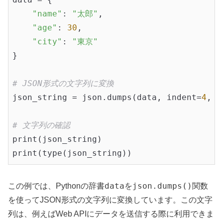
"name"
: 
"太郎"
,

"age"
: 
30
,

"city"
: 
"東京"
}

# JSON形式の文字列に変換
json_string = json.dumps(data, indent=
4
, e
# 文字列の確認
print(json_string)

data
json.dumps()
この例では、Pythonの辞書
を
関数
を使ってJSON形式の文字列に変換しています。この文字
列は、例えばWeb APIにデータを送信する際に利用できま