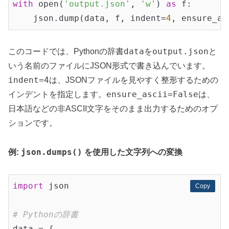
with
 open(
'output.json'
, 
'w'
) 
as
 f:

    json.dump(data, f, indent=
4
, ensure_as
data
output.json
このコードでは、Pythonの辞書
を
と
いう名前のファイルにJSON形式で書き込んでいます。
indent=4
は、JSONファイルを見やすく整形するための
ensure_ascii=False
インデントを指定します。
は、
日本語などの非ASCII文字をそのまま出力するためのオプ
ションです。
json.dumps()
例:
を使用した文字列への変換
import
 json

Copy
Copy
# Pythonの辞書
data = {
