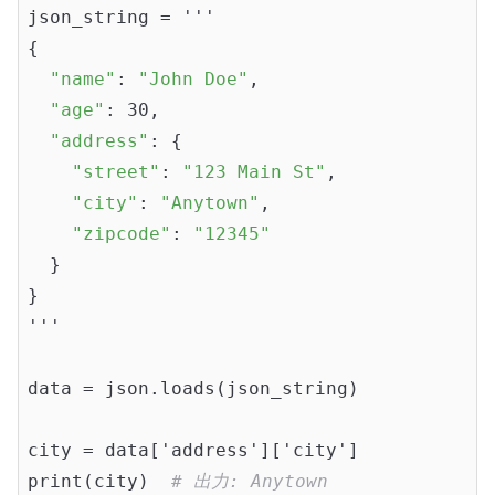
json_string = '''

{

"name"
: 
"John Doe"
,

"age"
: 30,

"address"
: {

"street"
: 
"123 Main St"
,

"city"
: 
"Anytown"
,

"zipcode"
: 
"12345"
  }

}

'''

data = json.loads(json_string)

city = data['address']['city']

print(city)  
# 出力: Anytown