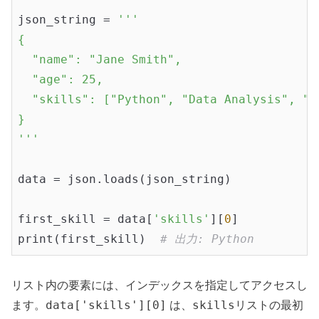
json_string = 
'''

{

  "name": "Jane Smith",

  "age": 25,

  "skills": ["Python", "Data Analysis", "Ma
}

'''
data = json.loads(json_string)

first_skill = data[
'skills'
][
0
]

print(first_skill)  
# 出力: Python
リスト内の要素には、インデックスを指定してアクセスし
data['skills'][0]
skills
ます。
は、
リストの最初