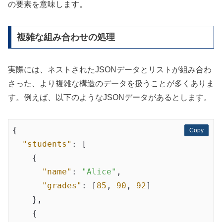
の要素を意味します。
複雑な組み合わせの処理
実際には、ネストされたJSONデータとリストが組み合わ
さった、より複雑な構造のデータを扱うことが多くありま
す。例えば、以下のようなJSONデータがあるとします。
{

Copy
Copy
"students"
: [

    {

"name"
: 
"Alice"
,

"grades"
: [
85
, 
90
, 
92
]

    },

    {
