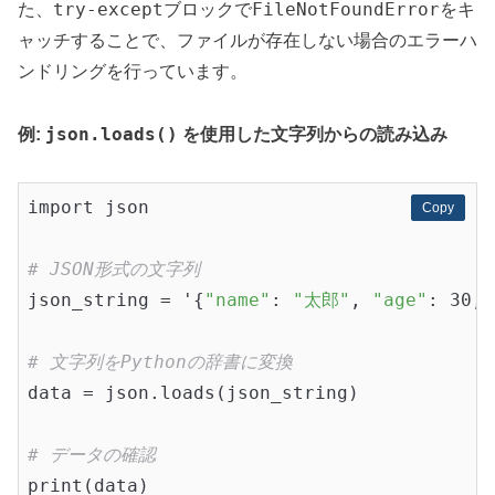
try-except
FileNotFoundError
た、
ブロックで
をキ
ャッチすることで、ファイルが存在しない場合のエラーハ
ンドリングを行っています。
json.loads()
例:
を使用した文字列からの読み込み
import json

Copy
Copy
# JSON形式の文字列
json_string = '{
"name"
: 
"太郎"
, 
"age"
: 30, 
# 文字列をPythonの辞書に変換
data = json.loads(json_string)

# データの確認
print(data)
