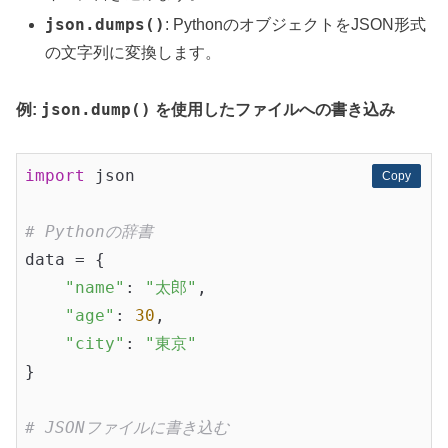
json.dumps()
: PythonのオブジェクトをJSON形式
の文字列に変換します。
json.dump()
例:
を使用したファイルへの書き込み
import
 json

Copy
Copy
# Pythonの辞書
data = {

"name"
: 
"太郎"
,

"age"
: 
30
,

"city"
: 
"東京"
}

# JSONファイルに書き込む