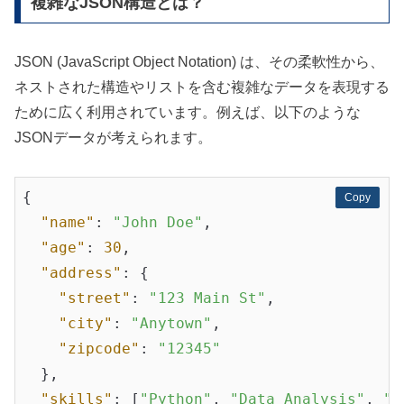
複雑なJSON構造とは？
JSON (JavaScript Object Notation) は、その柔軟性から、
ネストされた構造やリストを含む複雑なデータを表現する
ために広く利用されています。例えば、以下のような
JSONデータが考えられます。
{

Copy
Copy
"name"
: 
"John Doe"
,

"age"
: 
30
,

"address"
: {

"street"
: 
"123 Main St"
,

"city"
: 
"Anytown"
,

"zipcode"
: 
"12345"
  },

"skills"
: [
"Python"
, 
"Data Analysis"
, 
"M