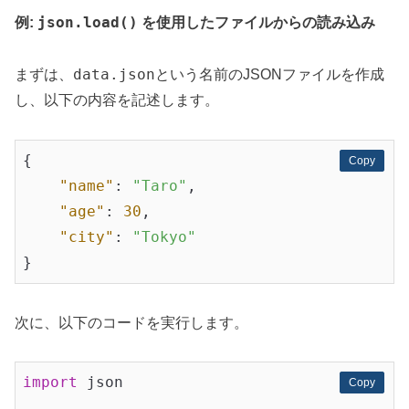
json.load()
例:
を使用したファイルからの読み込み
data.json
まずは、
という名前のJSONファイルを作成
し、以下の内容を記述します。
{

Copy
Copy
"name"
: 
"Taro"
,

"age"
: 
30
,

"city"
: 
"Tokyo"
次に、以下のコードを実行します。
import
 json

Copy
Copy