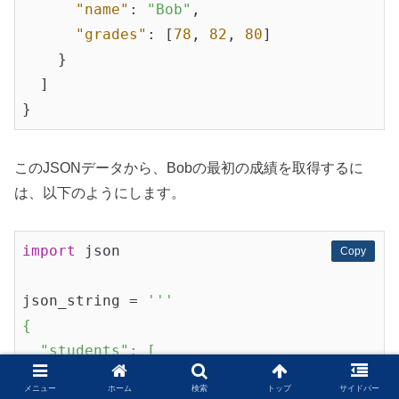
"name"
: 
"Bob"
,

"grades"
: [
78
, 
82
, 
80
]

    }

  ]

このJSONデータから、Bobの最初の成績を取得するに
は、以下のようにします。
import
 json

Copy
Copy
json_string = 
'''

{

  "students": [

    {

メニュー
ホーム
検索
トップ
サイドバー