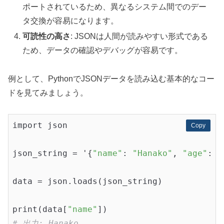
ポートされているため、異なるシステム間でのデー
タ交換が容易になります。
可読性の高さ
: JSONは人間が読みやすい形式である
ため、データの確認やデバッグが容易です。
例として、PythonでJSONデータを読み込む基本的なコー
ドを見てみましょう。
import json

Copy
Copy
json_string = '{
"name"
: 
"Hanako"
, 
"age"
: 2
data = json.loads(json_string)

print(data[
"name"
# 出力: Hanako