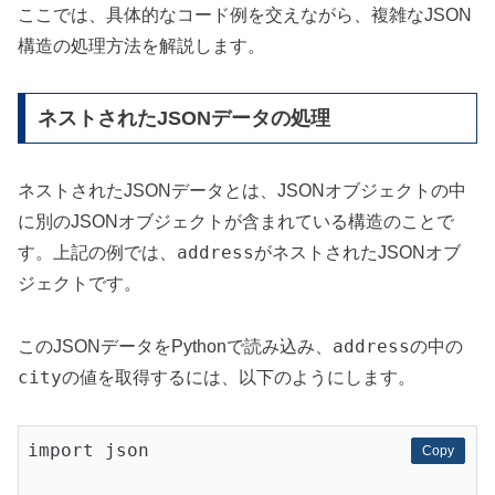
ここでは、具体的なコード例を交えながら、複雑なJSON
構造の処理方法を解説します。
ネストされたJSONデータの処理
ネストされたJSONデータとは、JSONオブジェクトの中
に別のJSONオブジェクトが含まれている構造のことで
address
す。上記の例では、
がネストされたJSONオブ
ジェクトです。
address
このJSONデータをPythonで読み込み、
の中の
city
の値を取得するには、以下のようにします。
import json

Copy
Copy