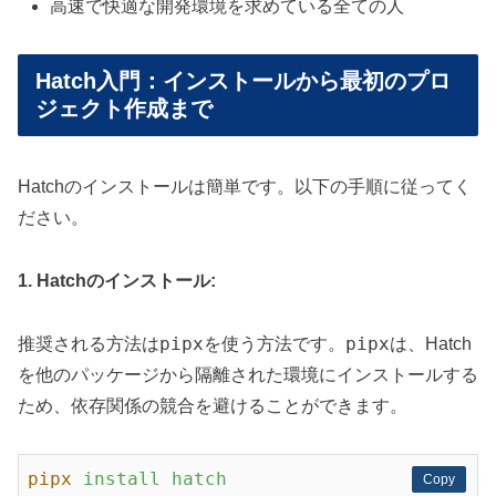
高速で快適な開発環境を求めている全ての人
Hatch入門：インストールから最初のプロ
ジェクト作成まで
Hatchのインストールは簡単です。以下の手順に従ってく
ださい。
1. Hatchのインストール:
pipx
pipx
推奨される方法は
を使う方法です。
は、Hatch
を他のパッケージから隔離された環境にインストールする
ため、依存関係の競合を避けることができます。
pipx
install hatch
Copy
Copy