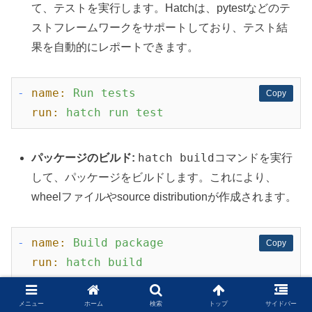
て、テストを実行します。Hatchは、pytestなどのテ
ストフレームワークをサポートしており、テスト結
果を自動的にレポートできます。
-
name:
Run
tests
Copy
Copy
run:
hatch
run
test
hatch build
パッケージのビルド:
コマンドを実行
して、パッケージをビルドします。これにより、
wheelファイルやsource distributionが作成されます。
-
name:
Build
package
Copy
Copy
run:
hatch
build
メニュー
ホーム
検索
トップ
サイドバー
pypa/gh-action-
PyPIへのデプロイ:
最後に、