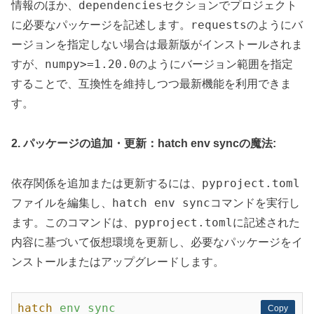
dependencies
情報のほか、
セクションでプロジェクト
requests
に必要なパッケージを記述します。
のようにバ
ージョンを指定しない場合は最新版がインストールされま
numpy>=1.20.0
すが、
のようにバージョン範囲を指定
することで、互換性を維持しつつ最新機能を利用できま
す。
2. パッケージの追加・更新：hatch env syncの魔法:
pyproject.toml
依存関係を追加または更新するには、
hatch env sync
ファイルを編集し、
コマンドを実行し
pyproject.toml
ます。このコマンドは、
に記述された
内容に基づいて仮想環境を更新し、必要なパッケージをイ
ンストールまたはアップグレードします。
hatch
env sync
Copy
Copy