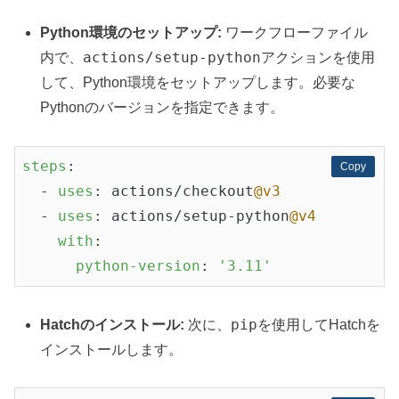
Python環境のセットアップ:
ワークフローファイル
actions/setup-python
内で、
アクションを使用
して、Python環境をセットアップします。必要な
Pythonのバージョンを指定できます。
steps
:

Copy
Copy
  - 
uses
: actions/checkout
@v3
  - 
uses
: actions/setup-python
@v4
with
:

python-version
: 
'3.11'
pip
Hatchのインストール:
次に、
を使用してHatchを
インストールします。