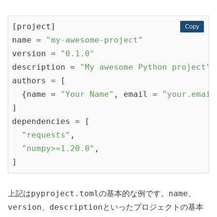
[project]

Copy
Copy
name = 
"my-awesome-project"
version = 
"0.1.0"
description = 
"My awesome Python project"
authors = [

  {name = 
"Your Name"
, email = 
"your.email
]

dependencies = [

"requests"
,

"numpy>=1.20.0"
,

pyproject.toml
name
上記は
の基本的な例です。
、
version
description
、
といったプロジェクトの基本