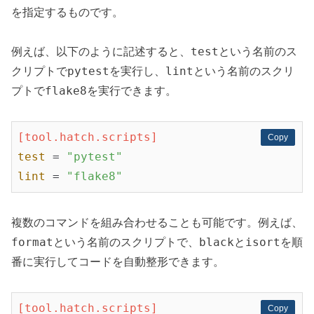
を指定するものです。
test
例えば、以下のように記述すると、
という名前のス
pytest
lint
クリプトで
を実行し、
という名前のスクリ
flake8
プトで
を実行できます。
[tool.hatch.scripts]
Copy
Copy
test
 = 
"pytest"
lint
 = 
"flake8"
複数のコマンドを組み合わせることも可能です。例えば、
format
black
isort
という名前のスクリプトで、
と
を順
番に実行してコードを自動整形できます。
[tool.hatch.scripts]
Copy
Copy