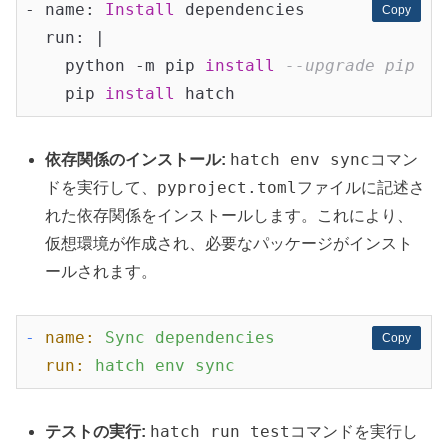
- name: 
Install
 dependencies

Copy
Copy
  run: |

    python -m pip 
install
--upgrade pip
    pip 
install
hatch env sync
依存関係のインストール:
コマン
pyproject.toml
ドを実行して、
ファイルに記述さ
れた依存関係をインストールします。これにより、
仮想環境が作成され、必要なパッケージがインスト
ールされます。
-
name:
Sync
dependencies
Copy
Copy
run:
hatch
env
sync
hatch run test
テストの実行:
コマンドを実行し