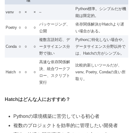
理
Python標準。シンプルだが機
venv
○
×
×
–
能は限定的。
パッケージング、
依存関係解決がHatchより遅
Poetry
○
○
○
公開
い場合がある。
複数言語対応、デ
Pythonに特化しない場合や、
Conda
○
○
○
ータサイエンス分
データサイエンス分野以外で
野で強い
は、Hatchの方がシンプル。
高速な依存関係解
比較的新しいツールだが、
決、統合ワークフ
Hatch
○
○
○
venv, Poetry, Condaの良い所
ロー、スクリプト
取り。
実行
Hatchはどんな人におすすめ？
Pythonの環境構築に苦労している初心者
複数のプロジェクトを効率的に管理したい開発者