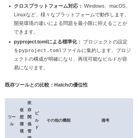
クロスプラットフォーム対応：
Windows、macOS、
Linuxなど、様々なプラットフォームで動作します。
開発環境の違いによる問題を最小限に抑えることが
できます。
pyproject.tomlによる標準化：
プロジェクトの設定
pyproject.toml
を
ファイルに集約します。プロジ
ェクトの構成が明確になり、再現可能なビルドが容
易になります。
既存ツールとの比較：Hatchの優位性
依
仮
存
ビ
ツー
想
関
ル
その他の機能
備考
ル
環
係
ド
境
管