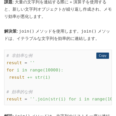
+
課題:
大量の文字列を連結する際に
演算子を使用する
と、新しい文字列オブジェクトが繰り返し作成され、メモ
リ効率が悪化します。
join()
join()
解決策:
メソッドを使用します。
メソッ
ドは、イテラブルな文字列を効率的に連結します。
# 非効率な例
Copy
Copy
result
 = 
''
for
i in range(10000):
result
+= str(i)
# 効率的な例
result
 = 
''.join(str(i) for i in range(100