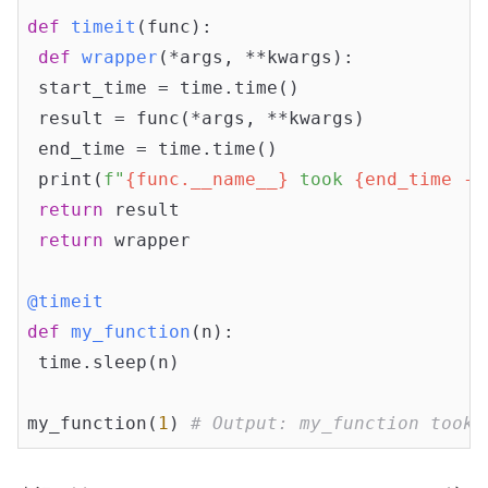
def
timeit
(func)
:
def
wrapper
(*args, **kwargs)
:
 start_time = time.time()

 result = func(*args, **kwargs)

 end_time = time.time()

 print(
f"
{func.__name__}
 took 
{end_time - 
return
 result

return
 wrapper

@timeit
def
my_function
(n)
:
 time.sleep(n)

my_function(
1
) 
# Output: my_function took 