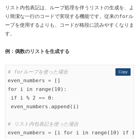
リスト内包表記は、ループ処理を伴うリストの生成を、よ
for
り簡潔な一行のコードで実現する機能です。従来の
ル
ープを使用するよりも、コードが格段に読みやすくなりま
す。
例：偶数のリストを生成する
# forループを使った場合
Copy
Copy
even_numbers = []

for i in range(10):

 if i % 2 == 0:

 even_numbers.append(i)

# リスト内包表記を使った場合
even_numbers = [i for i in range(10) if i %