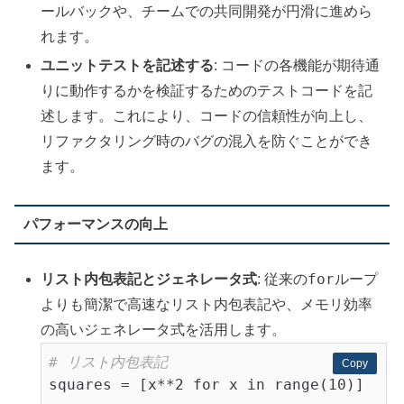
ールバックや、チームでの共同開発が円滑に進めら
れます。
ユニットテストを記述する
: コードの各機能が期待通
りに動作するかを検証するためのテストコードを記
述します。これにより、コードの信頼性が向上し、
リファクタリング時のバグの混入を防ぐことができ
ます。
パフォーマンスの向上
for
リスト内包表記とジェネレータ式
: 従来の
ループ
よりも簡潔で高速なリスト内包表記や、メモリ効率
の高いジェネレータ式を活用します。
# リスト内包表記
Copy
Copy
squares = [x**2 for x in range(10)]
