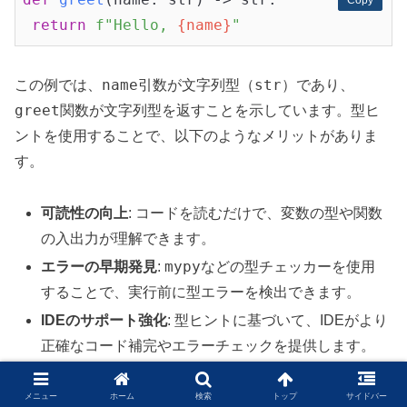
Copy
Copy
return
f"Hello, 
{name}
"
name
str
この例では、
引数が文字列型（
）であり、
greet
関数が文字列型を返すことを示しています。型ヒ
ントを使用することで、以下のようなメリットがありま
す。
可読性の向上
: コードを読むだけで、変数の型や関数
の入出力が理解できます。
mypy
エラーの早期発見
:
などの型チェッカーを使用
することで、実行前に型エラーを検出できます。
IDEのサポート強化
: 型ヒントに基づいて、IDEがより
正確なコード補完やエラーチェックを提供します。
例：型ヒントによるエラーチェック
メニュー
ホーム
検索
トップ
サイドバー