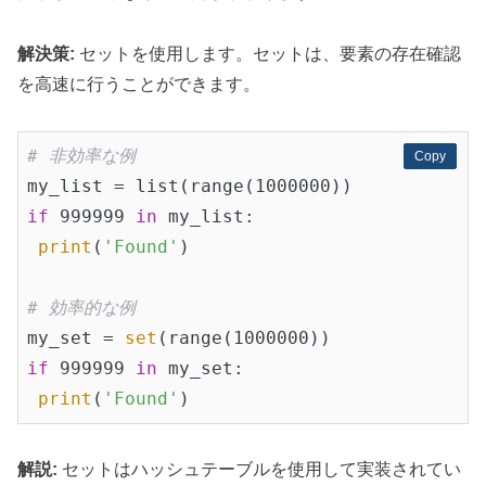
解決策:
セットを使用します。セットは、要素の存在確認
を高速に行うことができます。
# 非効率な例
Copy
Copy
if
 999999 
in
 my_list:

print
(
'Found'
)

# 効率的な例
my_set = 
set
if
 999999 
in
 my_set:

print
(
'Found'
解説:
セットはハッシュテーブルを使用して実装されてい