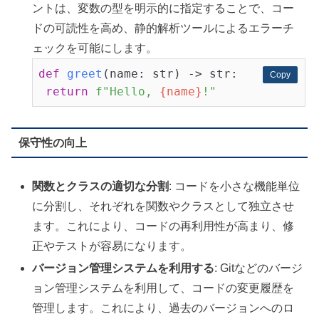
ントは、変数の型を明示的に指定することで、コー
ドの可読性を高め、静的解析ツールによるエラーチ
ェックを可能にします。
def
greet
(name: str)
 -> str:
Copy
Copy
return
f"Hello, 
{name}
!"
保守性の向上
関数とクラスの適切な分割
: コードを小さな機能単位
に分割し、それぞれを関数やクラスとして独立させ
ます。これにより、コードの再利用性が高まり、修
正やテストが容易になります。
バージョン管理システムを利用する
: Gitなどのバージ
ョン管理システムを利用して、コードの変更履歴を
管理します。これにより、過去のバージョンへのロ