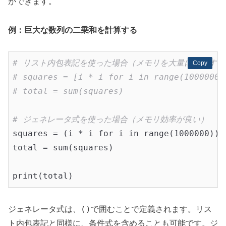
ができます。
例：巨大な数列の二乗和を計算する
# リスト内包表記を使った場合（メモリを大量に消費する
Copy
Copy
# squares = [i * i for i in range(1000000)
# total = sum(squares)
# ジェネレータ式を使った場合（メモリ効率が良い）
squares = (i * i for i in range(1000000))

total = sum(squares)

()
ジェネレータ式は、
で囲むことで定義されます。リス
ト内包表記と同様に、条件式を含めることも可能です。ジ