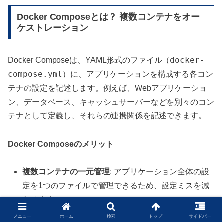
Docker Composeとは？ 複数コンテナをオー
ケストレーション
docker-
Docker Composeは、YAML形式のファイル（
compose.yml
）に、アプリケーションを構成する各コン
テナの設定を記述します。例えば、Webアプリケーショ
ン、データベース、キャッシュサーバーなどを別々のコン
テナとして定義し、それらの連携関係を記述できます。
Docker Composeのメリット
複数コンテナの一元管理:
アプリケーション全体の設
定を1つのファイルで管理できるため、設定ミスを減
らせます。
依存関係の明確化:
コンテナ間の依存関係を記述する
メニュー
ホーム
検索
トップ
サイドバー