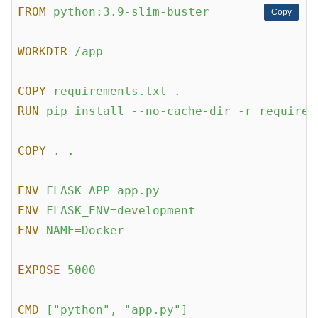
FROM
python:3.9-slim-buster
Copy
Copy
WORKDIR
/app
COPY
requirements.txt .
RUN
pip install --no-cache-dir -r requirem
COPY
. .
ENV
FLASK_APP=app.py
ENV
FLASK_ENV=development
ENV
NAME=Docker
EXPOSE
5000
CMD
["python", "app.py"]