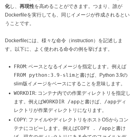
化
し、
再現性
を高めることができます。つまり、誰が
Dockerfileを実行しても、同じイメージが作成されるとい
うことです。
Dockerfileには、様々な命令（instruction）を記述しま
す。以下に、よく使われる命令の例を挙げます。
FROM
: ベースとなるイメージを指定します。例えば
FROM python:3.9-slim
と書けば、Python 3.9の
slim版イメージをベースにすることを意味します。
WORKDIR
: コンテナ内での作業ディレクトリを指定し
WORKDIR /app
/app
ます。例えば
と書けば、
ディ
レクトリが作業ディレクトリになります。
COPY
: ファイルやディレクトリをホストOSからコン
COPY . /app
テナにコピーします。例えば
と書け
ば、現在のディレクトリにある全てのファイルとデ