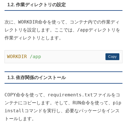
1.2. 作業ディレクトリの設定
WORKDIR
次に、
命令を使って、コンテナ内での作業ディ
/app
レクトリを設定します。ここでは、
ディレクトリを
作業ディレクトリとします。
WORKDIR
/app
Copy
Copy
1.3. 依存関係のインストール
COPY
requirements.txt
命令を使って、
ファイルをコ
RUN
pip
ンテナにコピーします。そして、
命令を使って、
install
コマンドを実行し、必要なパッケージをインス
トールします。