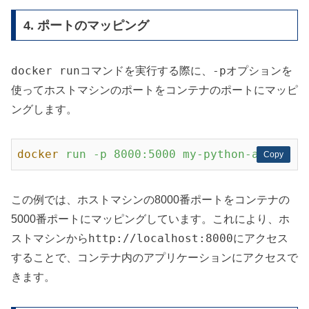
4. ポートのマッピング
docker run
-p
コマンドを実行する際に、
オプションを
使ってホストマシンのポートをコンテナのポートにマッピ
ングします。
docker
run -p 8000:5000 my-python-app
Copy
Copy
この例では、ホストマシンの8000番ポートをコンテナの
5000番ポートにマッピングしています。これにより、ホ
http://localhost:8000
ストマシンから
にアクセス
することで、コンテナ内のアプリケーションにアクセスで
きます。