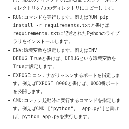
/app
ィレクトリを
ディレクトリにコピーします。
RUN
RUN pip
: コマンドを実行します。例えば
install -r requirements.txt
と書けば、
requirements.txt
に記述されたPythonのライブ
ラリをインストールします。
ENV
ENV
: 環境変数を設定します。例えば
DEBUG=True
DEBUG
と書けば、
という環境変数を
True
に設定します。
EXPOSE
: コンテナがリッスンするポートを指定しま
EXPOSE 8000
す。例えば
と書けば、8000番ポート
を公開します。
CMD
: コンテナ起動時に実行するコマンドを指定しま
CMD ["python", "app.py"]
す。例えば
と書け
python app.py
ば、
を実行します。