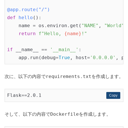
@app.route("/")
def
hello
()
:
    name = os.environ.get(
"NAME"
, 
"World"
)

return
f"Hello, 
{name}
!"
if
 __name__ == 
'__main__'
:

    app.run(debug=
True
, host=
'0.0.0.0'
, po
requirements.txt
次に、以下の内容で
を作成します。
Copy
Copy
Dockerfile
そして、以下の内容で
を作成します。