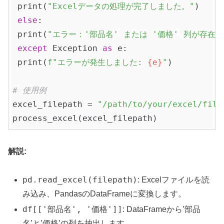
 print(
"Excelデータの処理が完了しました。"
)

else
:

 print(
"エラー：'部品名' または '価格' 列が存在
except
 Exception 
as
 e:

 print(
f"エラーが発生しました: 
{e}
"
)

# 使用例
excel_filepath = 
"/path/to/your/excel/file
解説:
pd.read_excel(filepath)
: Excelファイルを読
み込み、PandasのDataFrameに変換します。
df[['部品名', '価格']]
: DataFrameから’部品
名’と’価格’の列を抽出します。