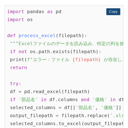
import
 pandas 
as
Copy
Copy
import
 os

def
process_excel
(filepath)
:
"""Excelファイルのデータを読み込み、特定の列を抽
if
not
 os.path.exists(filepath):

 print(
f"エラー：ファイル 
{filepath}
 が存在しま
return
try
:

 df = pd.read_excel(filepath)

if
'部品名'
in
 df.columns 
and
'価格'
in
 df.
 selected_columns = df[[
'部品名'
, 
'価格'
]]

 output_filepath = filepath.replace(
'.xlsx
 selected_columns.to_excel(output_filepath