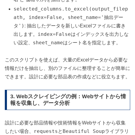
selected_columns.to_excel(output_filep
ath, index=False, sheet_name='抽出デー
タ')
: 抽出したデータを新しいExcelファイルに書き
index=False
出します。
はインデックスを出力しな
sheet_name
い設定、
はシート名を指定します。
このスクリプトを使えば、大量のExcelデータから必要な
情報だけを抽出し、別のファイルに整理することが簡単に
できます。設計に必要な部品表の作成などに役立ちます。
3. Webスクレイピングの例：Webサイトから情
報を収集し、データ分析
設計に必要な部品情報や技術情報をWebサイトから収集
requests
Beautiful Soup
したい場合、
と
ライブラリ