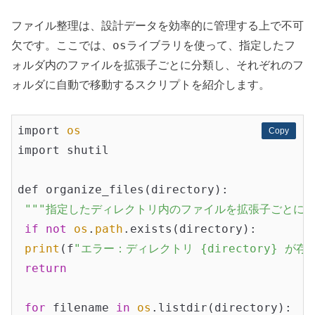
ファイル整理は、設計データを効率的に管理する上で不可
os
欠です。ここでは、
ライブラリを使って、指定したフ
ォルダ内のファイルを拡張子ごとに分類し、それぞれのフ
ォルダに自動で移動するスクリプトを紹介します。
import 
os
Copy
Copy
import shutil

def organize_files(directory):

""
"指定したディレクトリ内のファイルを拡張子ごとに整
if
not
os
.
path
.exists(directory):

print
(f
"エラー：ディレクトリ {directory} が存
return
for
 filename 
in
os
.listdir(directory):
