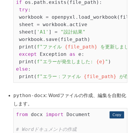
if
 os.path.exists(file_path):

try
:

 workbook = openpyxl.load_workbook(file_
 sheet = workbook.active

 sheet[
'A1'
] = 
"設計結果"
 workbook.save(file_path)

 print(
f"ファイル 
{file_path}
 を更新しました
except
 Exception 
as
 e:

 print(
f"エラーが発生しました: 
{e}
"
else
:

 print(
f"エラー：ファイル 
{file_path}
 が存
python-docx
: Wordファイルの作成、編集を自動化
します。
from
 docx 
import
 Document

Copy
Copy
# Wordドキュメントの作成