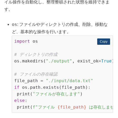
イル操作を自動化し、整理整頓された状態を維持できま
す。
os
: ファイルやディレクトリの作成、削除、移動な
ど、基本的な操作を行います。
import
 os

Copy
Copy
# ディレクトリの作成
os.makedirs(
"./output"
, exist_ok=
True
)

# ファイルの存在確認
file_path = 
"./input/data.txt"
if
 os.path.exists(file_path):

 print(
"ファイルが存在します"
else
:

 print(
f"ファイル 
{file_path}
 は存在しません