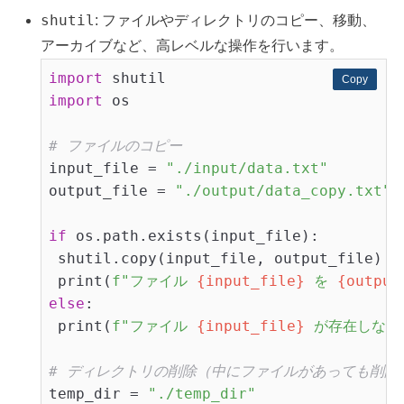
shutil
: ファイルやディレクトリのコピー、移動、
アーカイブなど、高レベルな操作を行います。
import
Copy
Copy
import
 os

# ファイルのコピー
input_file = 
"./input/data.txt"
output_file = 
"./output/data_copy.txt"
if
 os.path.exists(input_file):

 shutil.copy(input_file, output_file)

 print(
f"ファイル 
{input_file}
 を 
{output
else
:

 print(
f"ファイル 
{input_file}
 が存在しない
# ディレクトリの削除（中にファイルがあっても削除
temp_dir = 
"./temp_dir"