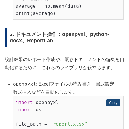
average = np.mean(data)

3. ドキュメント操作：openpyxl、python-
docx、ReportLab
設計結果のレポート作成や、既存ドキュメントの編集を自
動化するために、これらのライブラリが役立ちます。
openpyxl
: Excelファイルの読み書き、書式設定、
数式挿入などを自動化します。
import
Copy
Copy
import
 os

file_path = 
"report.xlsx"