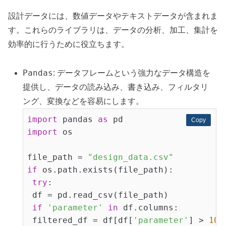
設計データには、数値データやテキストデータが含まれま
す。これらのライブラリは、データの分析、加工、集計を
効率的に行うために役立ちます。
Pandas
: データフレームという強力なデータ構造を
提供し、データの読み込み、書き込み、フィルタリ
ング、変換などを容易にします。
import
 pandas 
as
Copy
Copy
import
 os

file_path = 
"design_data.csv"
if
 os.path.exists(file_path):

try
:

 df = pd.read_csv(file_path)

if
'parameter'
in
 df.columns:

 filtered_df = df[df[
'parameter'
] > 
100