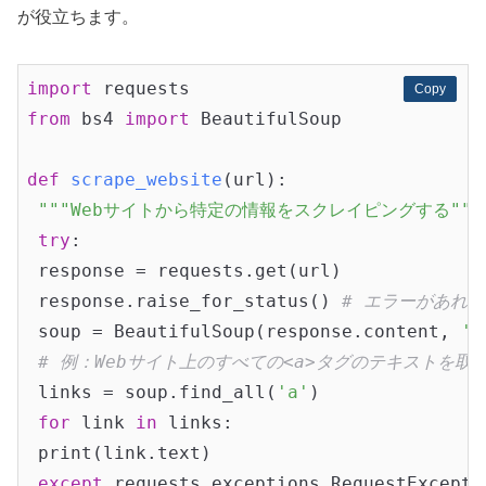
が役立ちます。
import
Copy
Copy
from
 bs4 
import
 BeautifulSoup

def
scrape_website
(url)
:
"""Webサイトから特定の情報をスクレイピングする"""
try
:

 response = requests.get(url)

 response.raise_for_status() 
# エラーがあれ
 soup = BeautifulSoup(response.content, 
'h
# 例：Webサイト上のすべての<a>タグのテキストを取
 links = soup.find_all(
'a'
)

for
 link 
in
 links:

 print(link.text)

except
 requests.exceptions.RequestExcepti