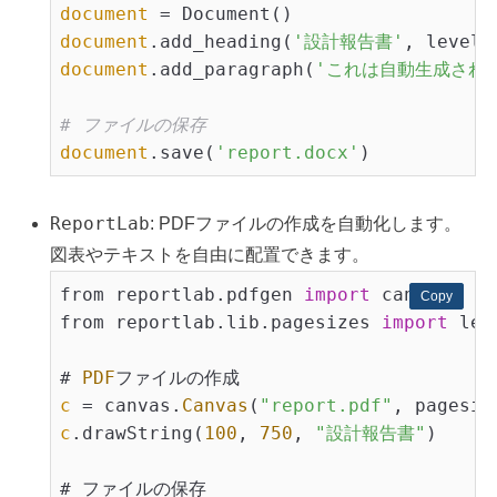
document
document
.add_heading(
'設計報告書'
, level=
document
.add_paragraph(
'これは自動生成され
# ファイルの保存
document
.save(
'report.docx'
ReportLab
: PDFファイルの作成を自動化します。
図表やテキストを自由に配置できます。
from reportlab.pdfgen 
import
 canvas

Copy
Copy
from reportlab.lib.pagesizes 
import
 lett
# 
PDF
c
 = canvas.
Canvas
(
"report.pdf"
c
.drawString(
100
, 
750
, 
"設計報告書"
)
