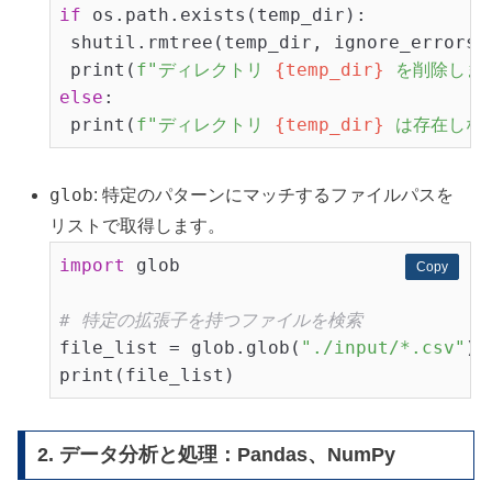
if
 os.path.exists(temp_dir):

 shutil.rmtree(temp_dir, ignore_errors=
 print(
f"ディレクトリ 
{temp_dir}
 を削除しま
else
:

 print(
f"ディレクトリ 
{temp_dir}
 は存在しな
glob
: 特定のパターンにマッチするファイルパスを
リストで取得します。
import
 glob

Copy
Copy
# 特定の拡張子を持つファイルを検索
file_list = glob.glob(
"./input/*.csv"
)

2. データ分析と処理：Pandas、NumPy