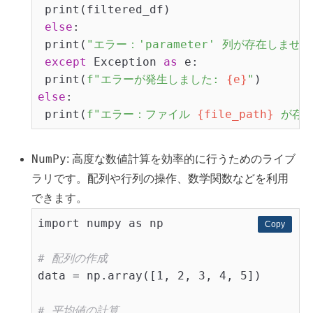
 print(filtered_df)

else
:

 print(
"エラー：'parameter' 列が存在しません
except
 Exception 
as
 e:

 print(
f"エラーが発生しました: 
{e}
"
else
:

 print(
f"エラー：ファイル 
{file_path}
 が存
NumPy
: 高度な数値計算を効率的に行うためのライブ
ラリです。配列や行列の操作、数学関数などを利用
できます。
import numpy as np

Copy
Copy
# 配列の作成
data = np.array([1, 2, 3, 4, 5])

# 平均値の計算