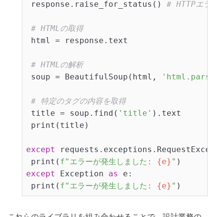
 response.raise_for_status() 
# HTTPエ
# HTMLの取得
 html = response.text

# HTMLの解析
 soup = BeautifulSoup(html, 
'html.parse
# 特定のタグの内容を取得
 title = soup.find(
'title'
).text

 print(title)

except
 requests.exceptions.RequestExcep
 print(
f"エラーが発生しました: 
{e}
"
except
 Exception 
as
 e:

 print(
f"エラーが発生しました: 
{e}
"
これらのライブラリを組み合わせることで、設計業務の