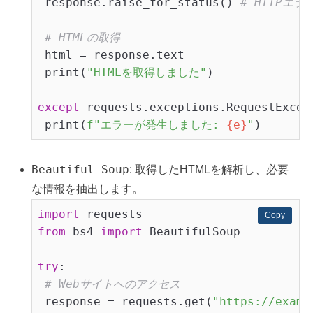
 response.raise_for_status() 
# HTTPエ
# HTMLの取得
 html = response.text

 print(
"HTMLを取得しました"
)

except
 requests.exceptions.RequestExcep
 print(
f"エラーが発生しました: 
{e}
"
Beautiful Soup
: 取得したHTMLを解析し、必要
な情報を抽出します。
import
Copy
Copy
from
 bs4 
import
 BeautifulSoup

try
:

# Webサイトへのアクセス
 response = requests.get(
"https://examp