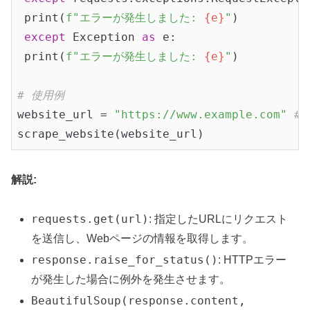
 print(
f"エラーが発生しました: 
{e}
"
)

except
 Exception 
as
 e:

 print(
f"エラーが発生しました: 
{e}
"
)

# 使用例
website_url = 
"https://www.example.com"
#
解説:
requests.get(url)
: 指定したURLにリクエスト
を送信し、Webページの情報を取得します。
response.raise_for_status()
: HTTPエラー
が発生した場合に例外を発生させます。
BeautifulSoup(response.content,