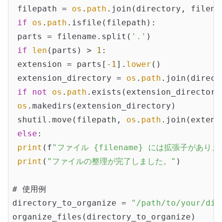
 filepath = 
os
.
path
.join(directory, filenam
if
os
.
path
.isfile(filepath):

 parts = filename.split(
'.'
)

if
len
(parts) > 
1
:

 extension = parts[
-1
].
lower
()

 extension_directory = 
os
.
path
.join(direct
if
not
os
.
path
.exists(extension_directory)
os
.makedirs(extension_directory)

 shutil.move(filepath, 
os
.
path
.join(extens
else
:

print
(f
"ファイル {filename} には拡張子がありま
print
(
"ファイルの整理が完了しました。"
)

# 使用例

directory_to_organize = 
"/path/to/your/dir