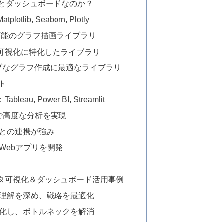
視化とダッシュボードなのか？
ib, Seaborn, Plotly
にして万能のグラフ描画ライブラリ
ータ可視化に特化したライブラリ
ティブなグラフ作成に最適なライブラリ
ト
u, Power BI, Streamlit
作で高度な分析を実現
ft製品との連携が強み
だけでWebアプリを開発
タ可視化＆ダッシュボード活用事例
客理解を深め、戦略を最適化
視化し、ボトルネックを解消