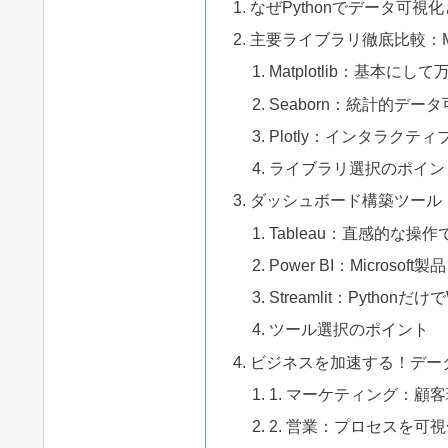
なぜPythonでデータ可
主要ライブラリ徹底比較：Matplotl
Matplotlib：基本
Seaborn：統計的デ
Plotly：インタラク
ライブラリ選択のポイン
ダッシュボード構築ツール：Tablea
Tableau：直感的な操
Power BI：Microso
Streamlit：Python
ツール選択のポイント
ビジネスを加速する！デー
1. マーケティング：顧
2. 営業：プロセスを可