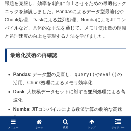
課題を克服し、効率を劇的に向上させるための最適化テク
ニックを解説しました。Pandasによるデータ型最適化や
Chunk処理、Daskによる並列処理、NumbaによるJITコン
パイルなど、具体的な手法を通じて、メモリ使用量の削減
と処理速度の向上を実現する方法を学びました。
最適化技術の再確認
query()
eval()
Pandas
: データ型の見直し、
や
の
活用、Chunk処理によるメモリ効率化
Dask
: 大規模データセットに対する並列処理による高
速化
Numba
: JITコンパイルによる数値計算の劇的な高速
化
cProfile
プロファイリング
:
などを活用したボトル
メニュー
ホーム
検索
トップ
サイドバー