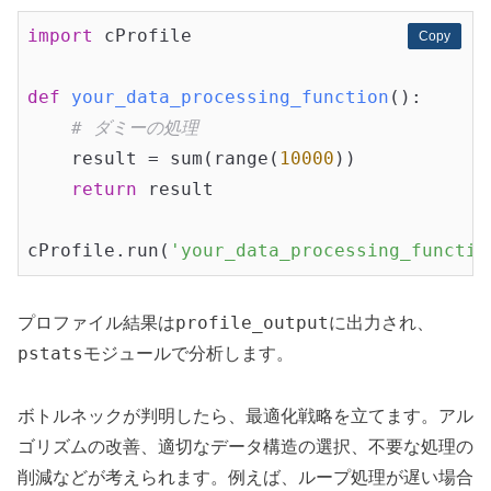
import
 cProfile

Copy
Copy
def
your_data_processing_function
()
:
# ダミーの処理
    result = sum(range(
10000
))

return
 result

cProfile.run(
'your_data_processing_functio
profile_output
プロファイル結果は
に出力され、
pstats
モジュールで分析します。
ボトルネックが判明したら、最適化戦略を立てます。アル
ゴリズムの改善、適切なデータ構造の選択、不要な処理の
削減などが考えられます。例えば、ループ処理が遅い場合