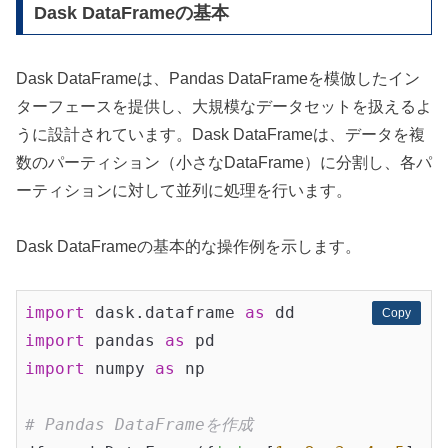
Dask DataFrameの基本
Dask DataFrameは、Pandas DataFrameを模倣したイン
ターフェースを提供し、大規模なデータセットを扱えるよ
うに設計されています。Dask DataFrameは、データを複
数のパーティション（小さなDataFrame）に分割し、各パ
ーティションに対して並列に処理を行います。
Dask DataFrameの基本的な操作例を示します。
import
 dask.dataframe 
as
Copy
Copy
import
 pandas 
as
import
 numpy 
as
 np

# Pandas DataFrameを作成