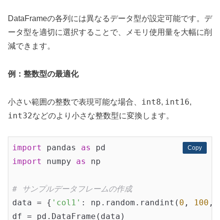
DataFrameの各列には異なるデータ型が設定可能です。デ
ータ型を適切に選択することで、メモリ使用量を大幅に削
減できます。
例：整数型の最適化
int8
int16
小さい範囲の整数で表現可能な場合、
,
,
int32
などのより小さな整数型に変換します。
import
 pandas 
as
Copy
Copy
import
 numpy 
as
 np

# サンプルデータフレームの作成
data = {
'col1'
: np.random.randint(
0
, 
100
, 
df = pd.DataFrame(data)
