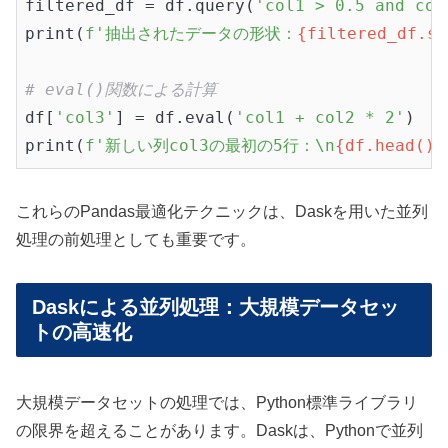
filtered_df = df.query(
'col1 > 0.5 and col
print(
f'抽出されたデータの形状：
{filtered_df.sh
# eval()関数による計算
df[
'col3'
] = df.eval(
'col1 + col2 * 2'
)

print(
f'新しい列col3の最初の5行：\n
{df.head()}
これらのPandas最適化テクニックは、Daskを用いた並列
処理の前処理としても重要です。
Daskによる並列処理：大規模データセッ
トの高速化
大規模データセットの処理では、Python標準ライブラリ
の限界を超えることがあります。Daskは、Pythonで並列