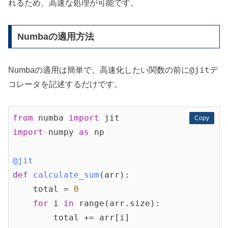
れるため、高速な処理が可能です。
Numbaの適用方法
@jit
Numbaの適用は簡単で、高速化したい関数の前に
デ
コレータを記述するだけです。
from
 numba 
import
Copy
Copy
import
 numpy 
as
 np

@jit
def
calculate_sum
(arr)
:
    total = 
0
for
 i 
in
 range(arr.size):

        total += arr[i]
