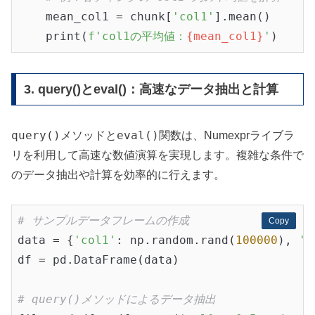
    mean_col1 = chunk[
'col1'
].mean()

    print(
f'col1の平均値：
{mean_col1}
'
3. query()とeval()：高速なデータ抽出と計算
query()
eval()
メソッドと
関数は、Numexprライブラ
リを利用して高速な数値演算を実現します。複雑な条件で
のデータ抽出や計算を効率的に行えます。
# サンプルデータフレームの作成
Copy
Copy
data = {
'col1'
: np.random.rand(
100000
), 
'c
df = pd.DataFrame(data)

# query()メソッドによるデータ抽出