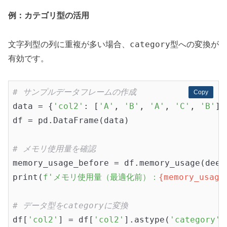
例：カテゴリ型の活用
category
文字列型の列に重複が多い場合、
型への変換が
有効です。
# サンプルデータフレームの作成
Copy
Copy
data = {
'col2'
: [
'A'
, 
'B'
, 
'A'
, 
'C'
, 
'B'
] 
df = pd.DataFrame(data)

# メモリ使用量を確認
memory_usage_before = df.memory_usage(deep
print(
f'メモリ使用量（最適化前）：
{memory_usage
# データ型をcategoryに変換
df[
'col2'
] = df[
'col2'
].astype(
'category'
)
