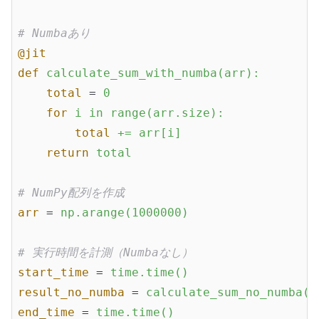
# Numbaあり
@jit
def
calculate_sum_with_numba(arr):
total
 = 
0
for
i in range(arr.size):
total
+= arr[i]
return
total
# NumPy配列を作成
arr
 = 
np.arange(1000000)
# 実行時間を計測（Numbaなし）
start_time
 = 
time.time()
result_no_numba
 = 
calculate_sum_no_numba(a
end_time
 = 
time.time()