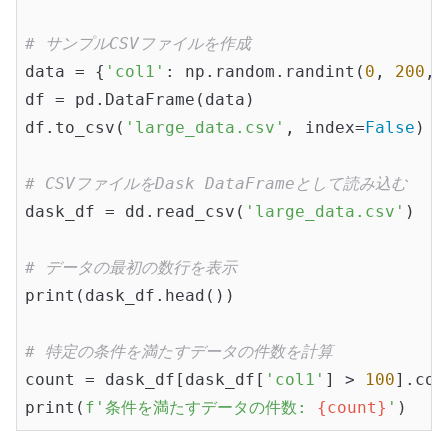
# サンプルCSVファイルを作成
data = {
'col1'
: np.random.randint(
0
, 
200
, 
df = pd.DataFrame(data)

df.to_csv(
'large_data.csv'
, index=
False
)

# CSVファイルをDask DataFrameとして読み込む
dask_df = dd.read_csv(
'large_data.csv'
)

# データの最初の数行を表示
print(dask_df.head())

# 特定の条件を満たすデータの件数を計算
count = dask_df[dask_df[
'col1'
] > 
100
].cou
print(
f'条件を満たすデータの件数: 
{count}
'