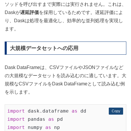
ソッドを呼び出すまで実際には実行されません。これは、
Daskが
遅延評価
を採用しているためです。遅延評価によ
り、Daskは処理を最適化し、効率的な並列処理を実現し
ます。
大規模データセットへの応用
Dask DataFrameは、CSVファイルやJSONファイルなど
の大規模なデータセットを読み込むのに適しています。大
規模なCSVファイルをDask DataFrameとして読み込む例
を示します。
import
 dask.dataframe 
as
Copy
Copy
import
 pandas 
as
import
 numpy 
as
 np
