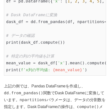
df = pd.DataFrame({
'x'
: [
1
, 
2
, 
3
, 
4
, 
5
], 
'
# Dask DataFrameに変換
dask_df = dd.from_pandas(df, npartitions=
2
# データの確認
print(dask_df.compute())

# 特定の列の平均値を計算
mean_value = dask_df[
'x'
].mean().compute()

print(
f'x列の平均値: 
{mean_value}
'
上記の例では、Pandas DataFrameを作成し、
dd.from_pandas()
関数でDask DataFrameに変換して
npartitions
います。
パラメータは、データの分割数を
compute()
指定します。Dask DataFrameの操作は、
メ