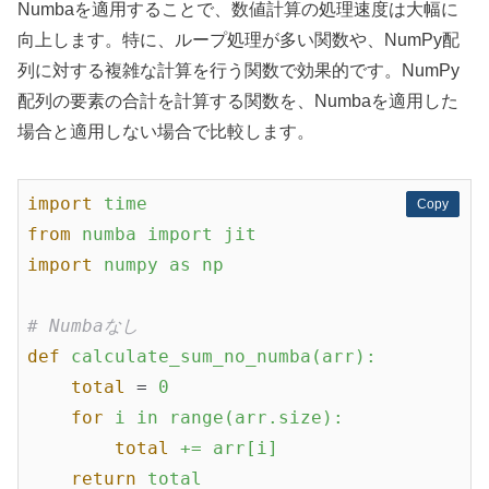
Numbaを適用することで、数値計算の処理速度は大幅に
向上します。特に、ループ処理が多い関数や、NumPy配
列に対する複雑な計算を行う関数で効果的です。NumPy
配列の要素の合計を計算する関数を、Numbaを適用した
場合と適用しない場合で比較します。
import
time
Copy
Copy
from
numba import jit
import
numpy as np
# Numbaなし
def
calculate_sum_no_numba(arr):
total
 = 
0
for
i in range(arr.size):
total
+= arr[i]
return
total