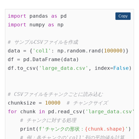
import
 pandas 
as
Copy
Copy
import
 numpy 
as
 np

# サンプルCSVファイルを作成
data = {
'col1'
: np.random.rand(
100000
)}

df = pd.DataFrame(data)

df.to_csv(
'large_data.csv'
, index=
False
)

# CSVファイルをチャンクごとに読み込む
chunksize = 
10000
# チャンクサイズ
for
 chunk 
in
 pd.read_csv(
'large_data.csv'
,
# チャンクに対する処理
    print(
f'チャンクの形状：
{chunk.shape}
'
)

# 例：各チャンクの'col1'列の平均値を計算