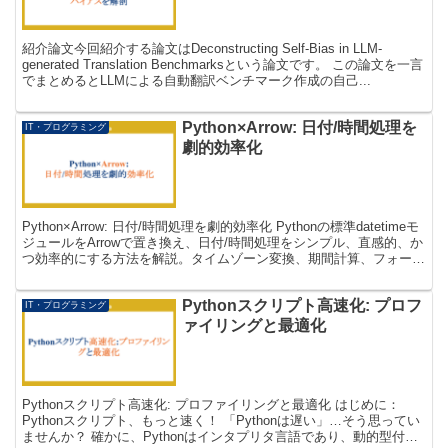
紹介論文今回紹介する論文はDeconstructing Self-Bias in LLM-
generated Translation Benchmarksという論文です。 この論文を一言
でまとめるとLLMによる自動翻訳ベンチマーク作成の自己...
Python×Arrow: 日付/時間処理を
IT・プログラミング
劇的効率化
Python×Arrow: 日付/時間処理を劇的効率化 Pythonの標準datetimeモ
ジュールをArrowで置き換え、日付/時間処理をシンプル、直感的、か
つ効率的にする方法を解説。タイムゾーン変換、期間計算、フォーマ
ットなど、具体的な...
Pythonスクリプト高速化: プロフ
IT・プログラミング
ァイリングと最適化
Pythonスクリプト高速化: プロファイリングと最適化 はじめに：
Pythonスクリプト、もっと速く！ 「Pythonは遅い」…そう思ってい
ませんか？ 確かに、Pythonはインタプリタ言語であり、動的型付け