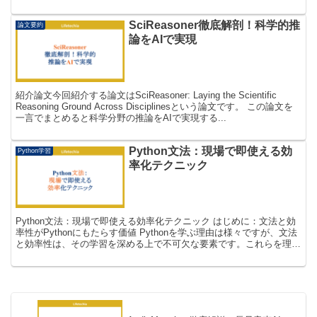
という特性上、コンパイル言語に...
SciReasoner徹底解剖！科学的推
論文要約
論をAIで実現
紹介論文今回紹介する論文はSciReasoner: Laying the Scientific
Reasoning Ground Across Disciplinesという論文です。 この論文を
一言でまとめると科学分野の推論をAIで実現する...
Python文法：現場で即使える効
Python学習
率化テクニック
Python文法：現場で即使える効率化テクニック はじめに：文法と効
率性がPythonにもたらす価値 Pythonを学ぶ理由は様々ですが、文法
と効率性は、その学習を深める上で不可欠な要素です。これらを理解
することで、コードは単に「動く」だけ...