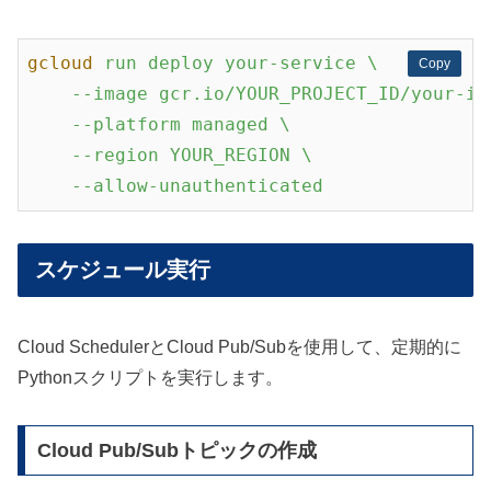
gcloud
run deploy your-service \

Copy
Copy
    --image gcr.io/YOUR_PROJECT_ID/your-ima
    --platform managed \

    --region YOUR_REGION \

    --allow-unauthenticated
スケジュール実行
Cloud SchedulerとCloud Pub/Subを使用して、定期的に
Pythonスクリプトを実行します。
Cloud Pub/Subトピックの作成