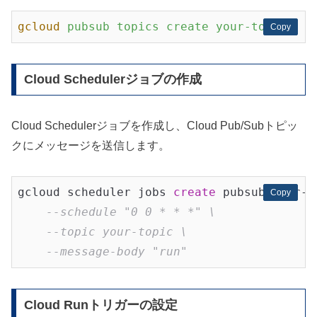
gcloud
pubsub topics create your-topic
Copy
Copy
Cloud Schedulerジョブの作成
Cloud Schedulerジョブを作成し、Cloud Pub/Subトピッ
クにメッセージを送信します。
gcloud scheduler jobs 
create
 pubsub your-s
Copy
Copy
--schedule "0 0 * * *" \
--topic your-topic \
--message-body "run"
Cloud Runトリガーの設定