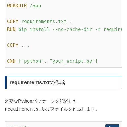
WORKDIR
/app
COPY
requirements.txt .
RUN
pip install --no-cache-dir -r requirem
COPY
. .
CMD
["python", "your_script.py"]
requirements.txtの作成
必要なPythonパッケージを記述した
requirements.txt
ファイルを作成します。