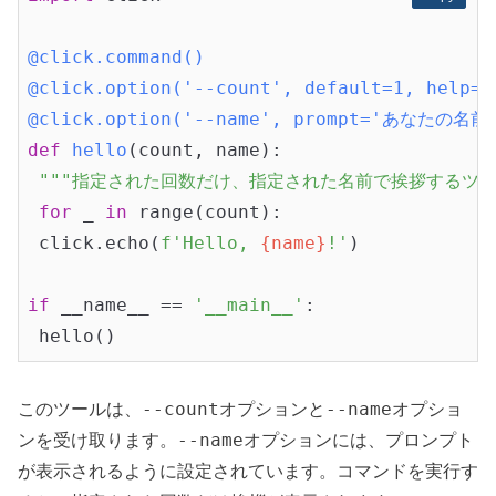
@click.command()
@click.option('--count', default=1, hel
@click.option('--name', prompt='あなたの名
def
hello
(count, name)
:
"""指定された回数だけ、指定された名前で挨拶するツー
for
 _ 
in
 range(count):

 click.echo(
f'Hello, 
{name}
!'
)

if
 __name__ == 
'__main__'
:

--count
--name
このツールは、
オプションと
オプショ
--name
ンを受け取ります。
オプションには、プロンプト
が表示されるように設定されています。コマンドを実行す