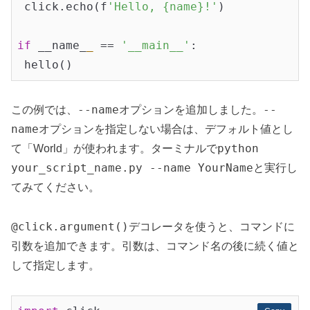
 click.echo(f
'Hello, {name}!'
)

if
 __name_
_
 == 
'__main__'
:

--name
--
この例では、
オプションを追加しました。
name
オプションを指定しない場合は、デフォルト値とし
python
て「World」が使われます。ターミナルで
your_script_name.py --name YourName
と実行し
てみてください。
@click.argument()
デコレータを使うと、コマンドに
引数を追加できます。引数は、コマンド名の後に続く値と
して指定します。