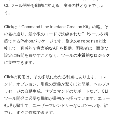
CLIツール開発を劇的に変える、魔法の杖となるでしょ
う。
Clickは「Command Line Interface Creation Kit」の略。そ
の名の通り、最小限のコードで洗練されたCLIツールを構
argparse
築できるPythonパッケージです。従来の
と比
較して、直感的で宣言的なAPIを提供。開発者は、面倒な
設定に時間を費やすことなく、ツールの
本質的なロジック
に集中できます。
Clickの真価は、その多岐にわたる利点にあります。コマ
ンド、オプション、引数の定義が驚くほど簡単。ヘルプメ
ッセージの自動生成、サブコマンドのサポートなど、CLI
ツール開発に必要な機能が最初から揃っています。エラー
処理も堅牢で、ユーザーフレンドリーなCLIツールを、誰
でも、すぐに作成できます。