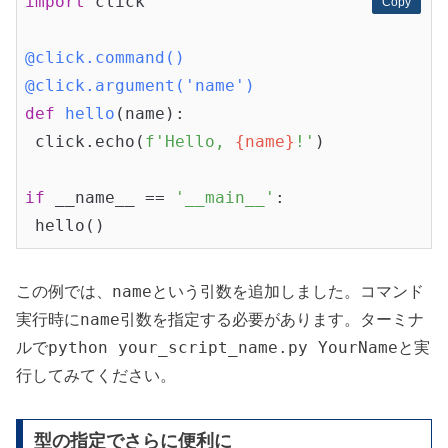
import
 click

Copy
Copy
@click.command()
@click.argument('name')
def
hello
(name)
:
 click.echo(
f'Hello, 
{name}
!'
)

if
 __name__ == 
'__main__'
:

name
この例では、
という引数を追加しました。コマンド
name
実行時に
引数を指定する必要があります。ターミナ
python your_script_name.py YourName
ルで
と実
行してみてください。
型の指定でさらに便利に