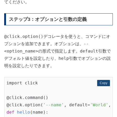
てください。
ステップ3：オプションと引数の定義
@click.option()
デコレータを使うと、コマンドにオ
--
プションを追加できます。オプションは、
<option_name>
default
の形式で指定します。
引数で
help
デフォルト値を設定したり、
引数でオプションの説
明を設定したりできます。
import click

Copy
Copy
@click.command()

@click.option(
'--name'
, default=
'World'
, h
def
hello
(name)
:
