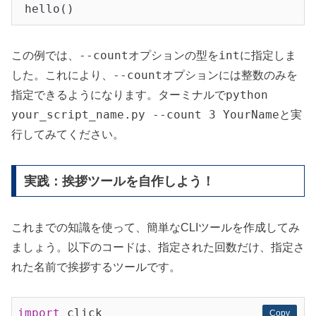
--count
int
この例では、
オプションの型を
に指定しま
--count
した。これにより、
オプションには整数のみを
python
指定できるようになります。ターミナルで
your_script_name.py --count 3 YourName
と実
行してみてください。
実践：挨拶ツールを自作しよう！
これまでの知識を使って、簡単なCLIツールを作成してみ
ましょう。以下のコードは、指定された回数だけ、指定さ
れた名前で挨拶するツールです。
import
 click

Copy
Copy