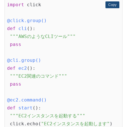
import
 click

Copy
Copy
@click.group()
def
cli
()
:
"""AWSのようなCLIツール"""
pass
@cli.group()
def
ec2
()
:
"""EC2関連のコマンド"""
pass
@ec2.command()
def
start
()
:
"""EC2インスタンスを起動する"""
 click.echo(
"EC2インスタンスを起動します"
)
