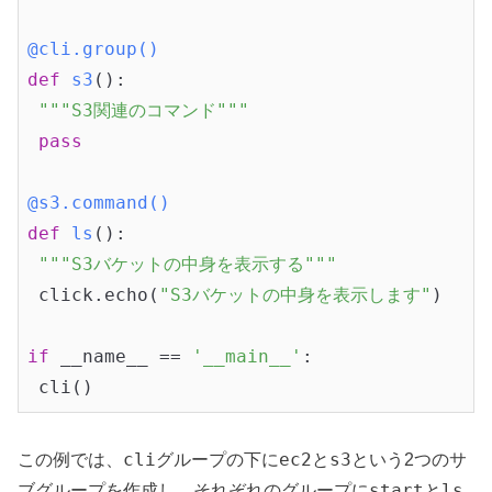
@cli.group()
def
s3
()
:
"""S3関連のコマンド"""
pass
@s3.command()
def
ls
()
:
"""S3バケットの中身を表示する"""
 click.echo(
"S3バケットの中身を表示します"
)

if
 __name__ == 
'__main__'
:

cli
ec2
s3
この例では、
グループの下に
と
という2つのサ
start
ls
ブグループを作成し、それぞれのグループに
と