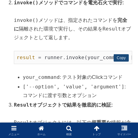
invoke()
メソッドでコマンドを電光石火で実行:
invoke()
メソッドは、指定されたコマンドを
完全
Result
に
隔離された環境で実行し、その結果を
オブ
ジェクトとして返します。
result
 = runner.invoke(your_command, [
'
Copy
Copy
your_command
: テスト対象のClickコマンド
['--option', 'value', 'argument']
:
コマンドに渡す引数とオプション
Result
オブジェクトで結果を徹底的に検証:
Result
オブジェクトには、以下の
超重要な
情報が含
まれています。
メニュー
ホーム
検索
トップ
サイドバー