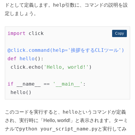
help
ドとして定義します。
引数に、コマンドの説明を設
定しましょう。
import
 click

Copy
Copy
@click.command(help='挨拶をするCLIツール')
def
hello
()
:
 click.echo(
'Hello, world!'
)

if
 __name__ == 
'__main__'
:

hello
このコードを実行すると、
というコマンドが定義
され、実行時に「Hello, world!」と表示されます。ターミ
python your_script_name.py
ナルで
と実行してみ