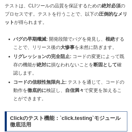
テストは、CLIツールの品質を保証するための
絶対必須
の
プロセスです。テストを行うことで、以下の
圧倒的なメリ
ット
が得られます。
バグの早期殲滅:
開発段階でバグを発見し、
根絶
する
ことで、リリース後の
大惨事
を未然に防ぎます。
リグレッションの完全阻止:
コードの変更によって既
存の機能が
絶対に
損なわれないことを
断固として
確
認します。
コードの信頼性無限向上:
テストを通じて、コードの
動作を
徹底的に
検証し、
自信満々
で変更を加えるこ
とができます。
Clickのテスト機能：`click.testing`モジュール
徹底活用