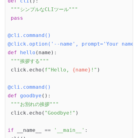
def
cli
()
:
"""シンプルなCLIツール"""
pass
@cli.command()
@click.option('--name', prompt='Your n
def
hello
(name)
:
"""挨拶する"""
 click.echo(
f"Hello, 
{name}
!"
)

@cli.command()
def
goodbye
()
:
"""お別れの挨拶"""
 click.echo(
"Goodbye!"
)

if
 __name__ == 
'__main__'
:
