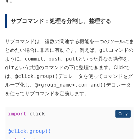
す。
サブコマンド：処理を分割し、整理する
サブコマンドは、複数の関連する機能を一つのツールにま
git
とめたい場合に非常に有効です。例えば、
コマンドの
commit
push
pull
ように、
、
、
といった異なる操作を、
git
という共通のコマンドの下に整理できます。Clickで
@click.group()
は、
デコレータを使ってコマンドをグ
@<group_name>.command()
ループ化し、
デコレータ
を使ってサブコマンドを定義します。
import
 click

Copy
Copy
@click.group()