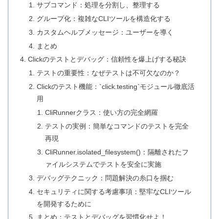
サブコマンド：処理を分割し、整理する
グループ化：複雑なCLIツールを構造化する
カスタムヘルプメッセージ：ユーザーを導く
まとめ
Clickのテストとデバッグ：信頼性を爆上げする秘訣
テストの重要性：なぜテストは不可欠なのか？
Clickのテスト機能：`click.testing`モジュール徹底活
用
CliRunnerクラス：使い方の完全網羅
テストの実例：簡単なコマンドのテストを完全
再現
CliRunner.isolated_filesystem()：隔離されたフ
ァイルシステムでテストを安全に実施
デバッグテクニック：問題解決の糸口を掴む
セキュリティに関する考慮事項：堅牢なCLIツール
を開発するために
まとめ：テストとデバッグを習慣化せよ！