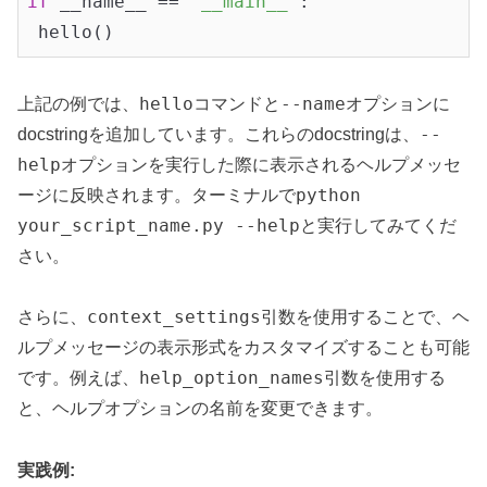
if
 __name__ == 
'__main__'
:

hello
--name
上記の例では、
コマンドと
オプションに
--
docstringを追加しています。これらのdocstringは、
help
オプションを実行した際に表示されるヘルプメッセ
python
ージに反映されます。ターミナルで
your_script_name.py --help
と実行してみてくだ
さい。
context_settings
さらに、
引数を使用することで、ヘ
ルプメッセージの表示形式をカスタマイズすることも可能
help_option_names
です。例えば、
引数を使用する
と、ヘルプオプションの名前を変更できます。
実践例: