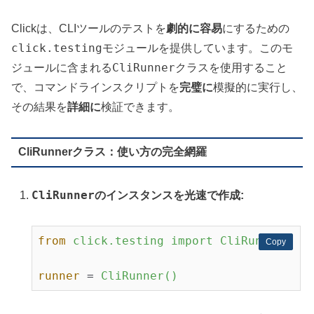
Clickは、CLIツールのテストを
劇的に容易
にするための
click.testing
モジュールを提供しています。このモ
CliRunner
ジュールに含まれる
クラスを使用すること
で、コマンドラインスクリプトを
完璧に
模擬的に実行し、
その結果を
詳細に
検証できます。
CliRunnerクラス：使い方の完全網羅
CliRunner
のインスタンスを光速で作成:
from
click.testing import CliRunner
Copy
Copy
runner
 = 
CliRunner()