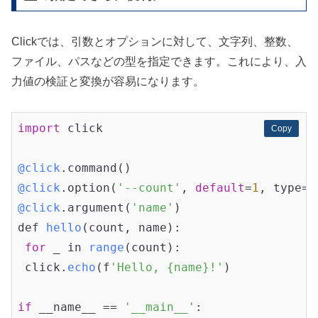
Clickでは、引数とオプションに対して、文字列、整数、
ファイル、パスなどの型を指定できます。これにより、入
力値の検証と変換が容易になります。
import
 click

Copy
Copy
@click
@click
.option(
'--count'
, 
default
=
1
, type=
i
@click
.argument(
'name'
def 
hello
(count, name)
:

for
 _ in 
range
(count)
:

 click.
echo
(f
'Hello, {name}!'
)
if
 __name__ 
== 
'__main__'
:
