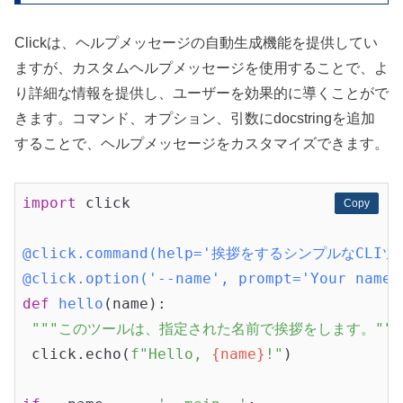
Clickは、ヘルプメッセージの自動生成機能を提供してい
ますが、カスタムヘルプメッセージを使用することで、よ
り詳細な情報を提供し、ユーザーを効果的に導くことがで
きます。コマンド、オプション、引数にdocstringを追加
することで、ヘルプメッセージをカスタマイズできます。
import
 click

Copy
Copy
@click.command(help='挨拶をするシンプルなCLIツ
@click.option('--name', prompt='Your n
def
hello
(name)
:
"""このツールは、指定された名前で挨拶をします。"""
 click.echo(
f"Hello, 
{name}
!"
)
