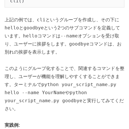
cli
上記の例では、
というグループを作成し、その下に
hello
goodbye
と
という2つのサブコマンドを定義して
hello
--name
います。
コマンドは
オプションを受け取
goodbye
り、ユーザーに挨拶をします。
コマンドは、お
別れの挨拶を表示します。
このようにグループ化することで、関連するコマンドを整
理し、ユーザーが機能を理解しやすくすることができま
python your_script_name.py
す。ターミナルで
hello --name YourName
python
や
your_script_name.py goodbye
と実行してみてくだ
さい。
実践例: