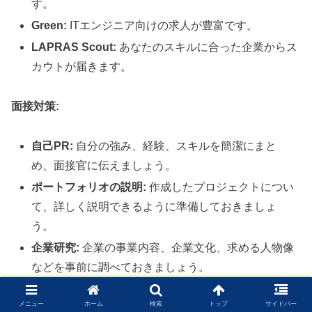
す。
Green:
ITエンジニア向けの求人が豊富です。
LAPRAS Scout:
あなたのスキルに合った企業からス
カウトが届きます。
面接対策:
自己PR:
自分の強み、経験、スキルを簡潔にまと
め、面接官に伝えましょう。
ポートフォリオの説明:
作成したプロジェクトについ
て、詳しく説明できるように準備しておきましょ
う。
企業研究:
企業の事業内容、企業文化、求める人物像
などを事前に調べておきましょう。
質問の準備:
面接官に質問することで、企業への関心
メニュー
ホーム
検索
トップ
サイドバー
を示すことができます。