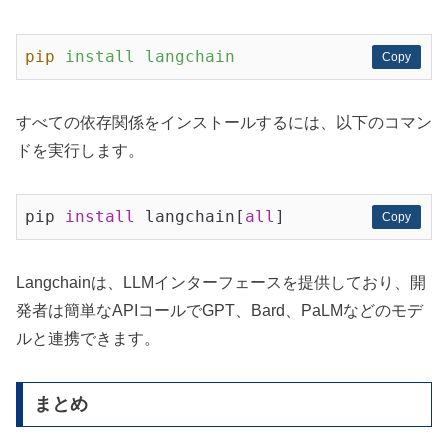
pip
install langchain
Copy
Copy
すべての依存関係をインストールするには、以下のコマン
ドを実行します。
pip 
install
 langchain[
all
Copy
Copy
Langchainは、LLMインターフェースを提供しており、開
発者は簡単なAPIコールでGPT、Bard、PaLMなどのモデ
ルと連携できます。
まとめ