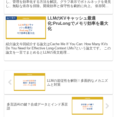
し、管理を効率化する方法を解説。グラフ表示でボトルネックを発見
し、無駄な依存を排除。開発効率と保守性を劇的に向上。 依存関係
グラフとは？ 依存関係グラフの基本 「依存...
LLMのKVキャッシュ最適
論文要約
化:PruLongでメモリ効率を最大
化
紹介論文今回紹介する論文はCache Me If You Can: How Many KVs
Do You Need for Effective Long-Context LMs?という論文です。 この
論文を一言でまとめるとLLMの長文処理...
LLMの追従性を解剖！多面的なメカニズ
ムと対策
多言語AIの鍵？合成データとインド系言
語