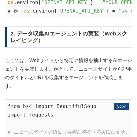
os
.environ[
"OPENAI_API_KEY"
] = 
"YOUR_OPENA
# 例：
os
.environ[
"OPENAI_API_KEY"
] = 
"sk-xx
2. データ収集AIエージェントの実装（Webスク
レイピング）
ここでは、Webサイトから特定の情報を抽出するAIエージ
ェントを実装します。例として、ニュースサイトから記事
のタイトルとURLを収集するエージェントを作成しま
す。
from bs4 import BeautifulSoup

Copy
Copy
import requests

# ニュースサイトのURL（実際に存在するURLに変更）