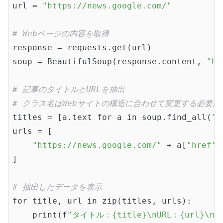
url = 
"https://news.google.com/"
# Webページの内容を取得
response = requests.get(url)

soup = BeautifulSoup(response.content, 
"ht
# 記事のタイトルとURLを抽出
# クラス名はWebサイトの構造に合わせて変更する必要が
titles = [a.text for a in soup.find_all(
"a
urls = [

"https://news.google.com/"
 + a[
"href"
]
]

# 抽出したデータを表示
for title, url in zip(titles, urls):

    print(f
"タイトル：{title}\nURL：{url}\n"