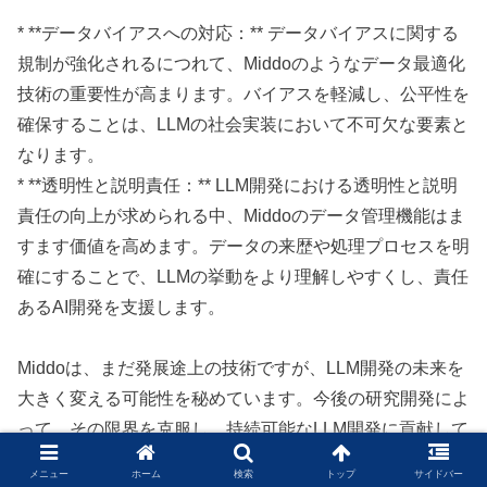
* **データバイアスへの対応：** データバイアスに関する
規制が強化されるにつれて、Middoのようなデータ最適化
技術の重要性が高まります。バイアスを軽減し、公平性を
確保することは、LLMの社会実装において不可欠な要素と
なります。
* **透明性と説明責任：** LLM開発における透明性と説明
責任の向上が求められる中、Middoのデータ管理機能はま
すます価値を高めます。データの来歴や処理プロセスを明
確にすることで、LLMの挙動をより理解しやすくし、責任
あるAI開発を支援します。
Middoは、まだ発展途上の技術ですが、LLM開発の未来を
大きく変える可能性を秘めています。今後の研究開発によ
って、その限界を克服し、持続可能なLLM開発に貢献して
いくことが期待されます。
メニュー
ホーム
検索
トップ
サイドバー