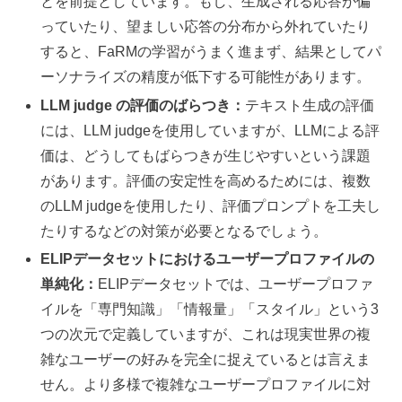
とを前提としています。もし、生成される応答が偏
っていたり、望ましい応答の分布から外れていたり
すると、FaRMの学習がうまく進まず、結果としてパ
ーソナライズの精度が低下する可能性があります。
LLM judge の評価のばらつき：
テキスト生成の評価
には、LLM judgeを使用していますが、LLMによる評
価は、どうしてもばらつきが生じやすいという課題
があります。評価の安定性を高めるためには、複数
のLLM judgeを使用したり、評価プロンプトを工夫し
たりするなどの対策が必要となるでしょう。
ELIPデータセットにおけるユーザープロファイルの
単純化：
ELIPデータセットでは、ユーザープロファ
イルを「専門知識」「情報量」「スタイル」という3
つの次元で定義していますが、これは現実世界の複
雑なユーザーの好みを完全に捉えているとは言えま
せん。より多様で複雑なユーザープロファイルに対