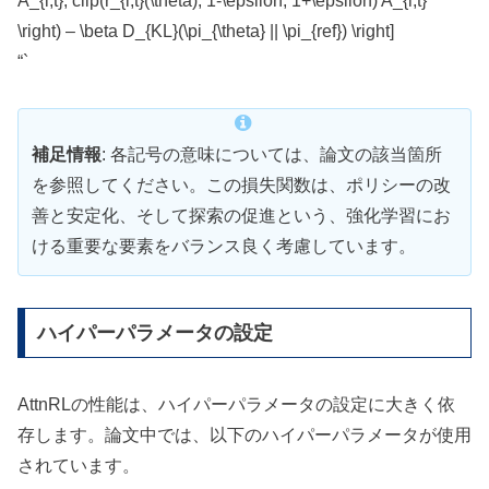
A_{i,t}, clip(r_{i,t}(\theta), 1-\epsilon, 1+\epsilon) A_{i,t}
\right) – \beta D_{KL}(\pi_{\theta} || \pi_{ref}) \right]
“`
補足情報
: 各記号の意味については、論文の該当箇所
を参照してください。この損失関数は、ポリシーの改
善と安定化、そして探索の促進という、強化学習にお
ける重要な要素をバランス良く考慮しています。
ハイパーパラメータの設定
AttnRLの性能は、ハイパーパラメータの設定に大きく依
存します。論文中では、以下のハイパーパラメータが使用
されています。