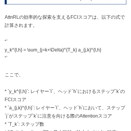
AttnRLの効率的な探索を支えるFCIスコアは、以下の式で
計算されます。
“`
y_k^{l,h} = \sum_{j=k+\Delta}^{T_k} a_{j,k}^{l,h}
“`
ここで、
* `y_k^{l,h}`: レイヤー`l`、ヘッド`h`におけるステップ`k`の
FCIスコア
* `a_{j,k}^{l,h}`: レイヤー`l`、ヘッド`h`において、ステップ
`j`がステップ`k`に注意を向ける際のAttentionスコア
* `T_k`: ステップ数