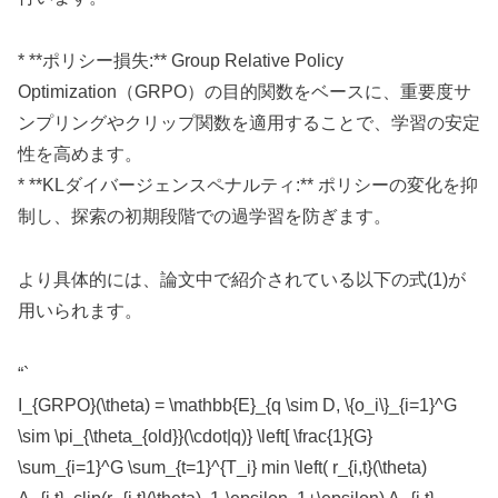
* **ポリシー損失:** Group Relative Policy
Optimization（GRPO）の目的関数をベースに、重要度サ
ンプリングやクリップ関数を適用することで、学習の安定
性を高めます。
* **KLダイバージェンスペナルティ:** ポリシーの変化を抑
制し、探索の初期段階での過学習を防ぎます。
より具体的には、論文中で紹介されている以下の式(1)が
用いられます。
“`
I_{GRPO}(\theta) = \mathbb{E}_{q \sim D, \{o_i\}_{i=1}^G
\sim \pi_{\theta_{old}}(\cdot|q)} \left[ \frac{1}{G}
\sum_{i=1}^G \sum_{t=1}^{T_i} min \left( r_{i,t}(\theta)