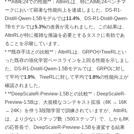
* **AIME24での性能**：AttnRLは、特にAIME24ベンチマ
ークにおいて顕著な性能向上を達成しました。DS-R1-
Distill-Qwen-1.5Bモデルでは
11.4%
、DS-R1-Distill-Qwen-
7Bモデルでは
5.3%
の改善が見られました。この結果は、
AttnRLが特に複雑な推論を必要とするタスクに有効であ
ることを示唆しています。
* **既存手法との比較**：AttnRLは、GRPOやTreeRLとい
った既存の強化学習ベースラインを上回る性能を示しまし
た。DS-R1-Distill-Qwen-1.5Bモデルでは、GRPOに対し
て平均で
1.9%
、TreeRLに対して平均で
1.8%
の性能向上が
確認されました。
* **DeepScaleR-Preview-1.5Bとの比較**：DeepScaleR-
Preview-1.5Bは、大規模なコンテキスト拡張（8K → 16K
→ 24K）を伴う3段階学習で訓練されていますが、AttnRL
は、より少ないステップ数（500ステップ）で、しかも8K
の応答長で、DeepScaleR-Preview-1.5Bを凌駕する結果