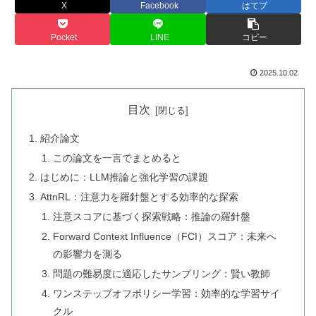
X
Facebook
はてブ
Pocket
LINE
コピー
2025.10.02
目次
紹介論文
この論文を一言でまとめると
はじめに：LLM推論と強化学習の課題
AttnRL：注意力を羅針盤とする効率的な探索
注意スコアに基づく探索戦略：推論の羅針盤
Forward Context Influence（FCI）スコア：未来へ
の影響力を測る
問題の難易度に適応したサンプリング：賢い教師
ワンステップオフポリシー学習：効率的な学習サイ
クル