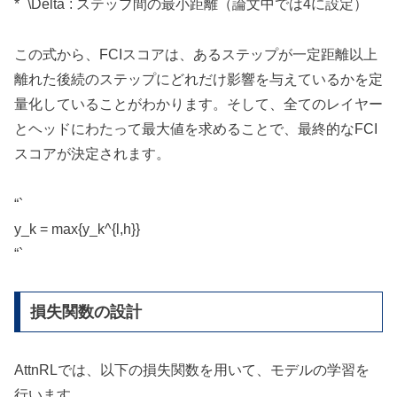
* `\Delta`: ステップ間の最小距離（論文中では4に設定）
この式から、FCIスコアは、あるステップが一定距離以上
離れた後続のステップにどれだけ影響を与えているかを定
量化していることがわかります。そして、全てのレイヤー
とヘッドにわたって最大値を求めることで、最終的なFCI
スコアが決定されます。
“`
y_k = max{y_k^{l,h}}
“`
損失関数の設計
AttnRLでは、以下の損失関数を用いて、モデルの学習を
行います。