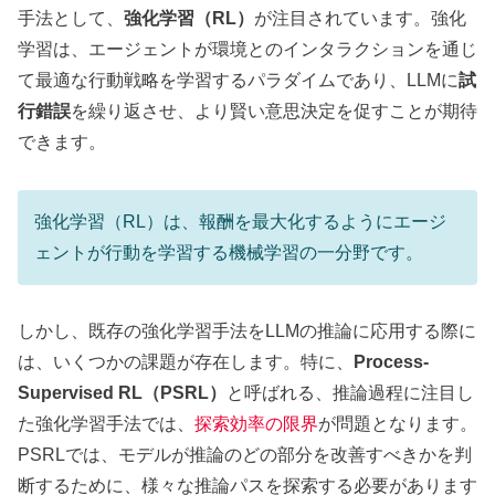
手法として、
強化学習（RL）
が注目されています。強化
学習は、エージェントが環境とのインタラクションを通じ
て最適な行動戦略を学習するパラダイムであり、LLMに
試
行錯誤
を繰り返させ、より賢い意思決定を促すことが期待
できます。
強化学習（RL）は、報酬を最大化するようにエージ
ェントが行動を学習する機械学習の一分野です。
しかし、既存の強化学習手法をLLMの推論に応用する際に
は、いくつかの課題が存在します。特に、
Process-
Supervised RL（PSRL）
と呼ばれる、推論過程に注目し
た強化学習手法では、
探索効率の限界
が問題となります。
PSRLでは、モデルが推論のどの部分を改善すべきかを判
断するために、様々な推論パスを探索する必要があります