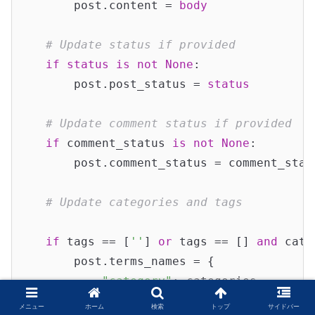
        post.content = 
body
# Update status if provided
if
status
is
not
None
:

        post.post_status = 
status
# Update comment status if provided
if
 comment_status 
is
not
None
:

        post.comment_status = comment_statu
# Update categories and tags
if
 tags == [
''
] 
or
 tags == [] 
and
 cate
        post.terms_names = {

"category"
: categories,

        }

メニュー
ホーム
検索
トップ
サイドバー