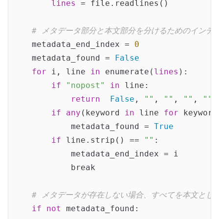
lines
 = file.readlines()

# メタデータ部分と本文部分を分けるためのインデ
    metadata_end_index = 
0
    metadata_found = 
False
for
 i, line 
in
 enumerate(
lines
):

if
"nopost"
in
 line:

return
False
, 
""
, 
""
, 
""
, 
""
,
if
any
(keyword 
in
 line 
for
 keyword
            metadata_found = 
True
if
 line.strip() == 
""
:

            metadata_end_index = i

            break

# メタデータが存在しない場合、すべてを本文とし
if
not
 metadata_found:
