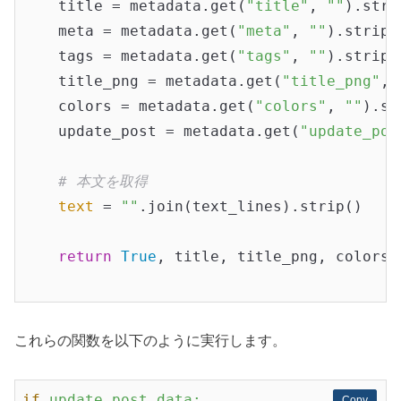
    title = metadata.get(
"title"
, 
""
).strip
    meta = metadata.get(
"meta"
, 
""
).strip()
    tags = metadata.get(
"tags"
, 
""
).strip()
    title_png = metadata.get(
"title_png"
, 
    colors = metadata.get(
"colors"
, 
""
).st
    update_post = metadata.get(
"update_pos
# 本文を取得
text
 = 
""
.join(text_lines).strip()

return
True
, title, title_png, colors,
これらの関数を以下のように実行します。
if
update_post_data:
Copy
Copy