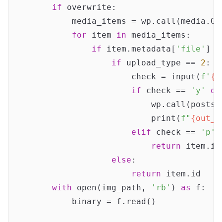
if
 overwrite:

            media_items = wp.call(media.Ge
for
 item 
in
 media_items:

if
 item.metadata[
'file'
] =
if
 upload_type == 
2
:

                        check = input(
f'
{o
if
 check == 
'y'
or
                            wp.call(posts.
                            print(
f"
{out_i
elif
 check == 
'p'
:

return
 item.id

else
:

return
 item.id

with
 open(img_path, 
'rb'
) 
as
 f:

            binary = f.read()
