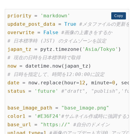
priority
 = 
'markdown'
Copy
Copy
update_post_data
 = 
True
#メタファイルの更新を
overwrite
 = 
False
#画像の上書きをするか
# 日本標準時 (JST) のタイムゾーンを設定
japan_tz
 = pytz.timezone(
'Asia/Tokyo'
# 現在の日時を日本標準時で取得
now
# 日時を指定して、時間を12:00:00に設定
date
 = now.replace(hour=
12
, minute=
0
, seco
status
 = 
'future'
#"draft", "publish",'fut
base_image_path
 = 
"base_image.png"
color1
 = 
'#E36F24'
#サムネイル作成時に強調する文
base_url
 = 
"https://"
#自分のドメイン
upload_type
=
1
#画像のアップデート方法0 アップロードし