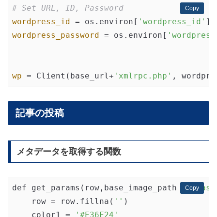
# Set URL, ID, Password
Copy
Copy
wordpress_id
 = os.environ[
'wordpress_id'
wordpress_password
 = os.environ[
'wordpress
wp
 = Client(base_url+
'xmlrpc.php'
記事の投稿
メタデータを取得する関数
def get_params(row,base_image_path = 
"base
Copy
Copy
    row = row.fillna(
''
)

    color1 = 
'#E36F24'