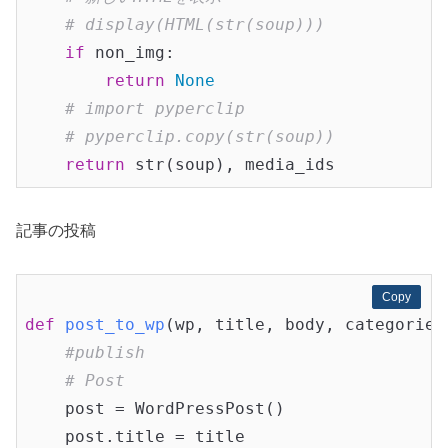
# display(HTML(str(soup)))
if
 non_img:

return
None
# import pyperclip
# pyperclip.copy(str(soup))
return
記事の投稿
Copy
Copy
def
post_to_wp
(wp, title, body, categories
#publish
# Post
    post = WordPressPost()

    post.title = title
