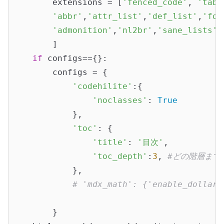
        extensions = [
'fenced_code'
, 
'tabl
'abbr'
,
'attr_list'
,
'def_list'
,
'foo
'admonition'
,
'nl2br'
,
'sane_lists'
,
        ]

if
 configs=={}:

        configs = {

'codehilite'
:{

'noclasses'
: 
True
            },

'toc'
: {

'title'
: 
'目次'
,

'toc_depth'
:
3
, 
#どの階層まで
            },

# 'mdx_math': {'enable_dollar_
        }
