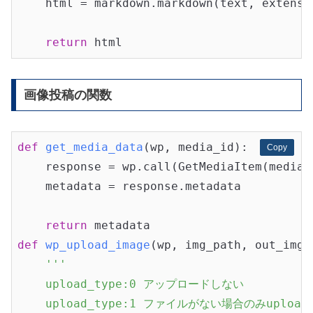
    html = markdown.markdown(text, extensi
return
画像投稿の関数
def
get_media_data
(wp, media_id)
:
Copy
Copy
    response = wp.call(GetMediaItem(media_i
    metadata = response.metadata

return
def
wp_upload_image
(wp, img_path, out_img_
'''

    upload_type:0 アップロードしない

    upload_type:1 ファイルがない場合のみupload
