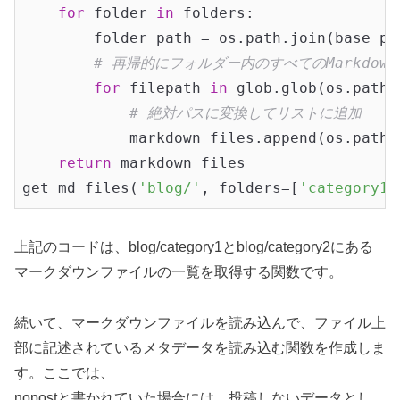
for
 folder 
in
 folders:

        folder_path = os.path.join(base_pat
# 再帰的にフォルダー内のすべてのMarkdow
for
 filepath 
in
 glob.glob(os.path.
# 絶対パスに変換してリストに追加
            markdown_files.append(os.path.a
return
 markdown_files

get_md_files(
'blog/'
, folders=[
'category1'
上記のコードは、blog/category1とblog/category2にある
マークダウンファイルの一覧を取得する関数です。
続いて、マークダウンファイルを読み込んで、ファイル上
部に記述されているメタデータを読み込む関数を作成しま
す。ここでは、
nopostと書かれていた場合には、投稿しないデータとし