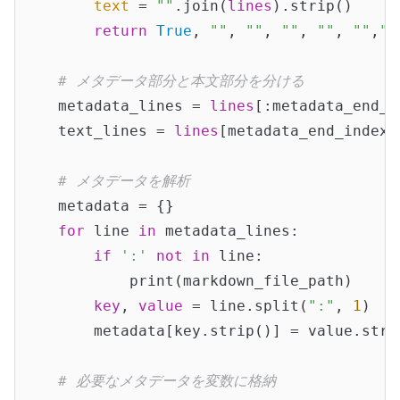
text
 = 
""
.join(
lines
).strip()

return
True
, 
""
, 
""
, 
""
, 
""
, 
""
,
""
# メタデータ部分と本文部分を分ける
    metadata_lines = 
lines
[:metadata_end_in
    text_lines = 
lines
[metadata_end_index 
# メタデータを解析
    metadata = {}

for
 line 
in
 metadata_lines:

if
':'
not
in
 line:

            print(markdown_file_path)

key
, 
value
 = line.split(
":"
, 
1
)

        metadata[key.strip()] = value.strip
# 必要なメタデータを変数に格納