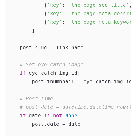
            {
'key'
: 
'the_page_seo_title'
, 
            {
'key'
: 
'the_page_meta_descrip
            {
'key'
: 
'the_page_meta_keyword
        ]

    post.slug = link_name

# Set eye-catch image
if
 eye_catch_img_id:

        post.thumbnail = eye_catch_img_id

# Post Time
# post.date = datetime.datetime.now() 
if
 date 
is
not
None
:

        post.date = date
