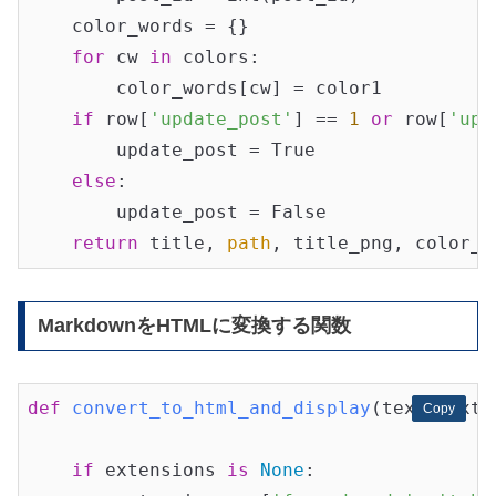
    color_words = {}

for
 cw 
in
 colors:

        color_words[cw] = color1

if
 row[
'update_post'
] == 
1
or
 row[
'upd
        update_post = True

else
:

        update_post = False

return
 title, 
path
MarkdownをHTMLに変換する関数
def
convert_to_html_and_display
(text, exte
Copy
Copy
if
 extensions 
is
None
:
