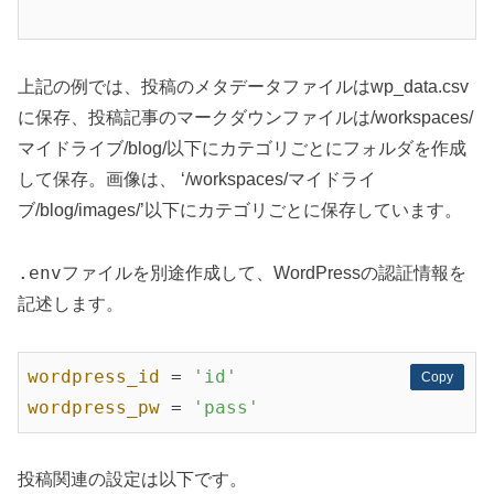
上記の例では、投稿のメタデータファイルはwp_data.csv
に保存、投稿記事のマークダウンファイルは/workspaces/
マイドライブ/blog/以下にカテゴリごとにフォルダを作成
して保存。画像は、 ‘/workspaces/マイドライ
ブ/blog/images/’以下にカテゴリごとに保存しています。
.env
ファイルを別途作成して、WordPressの認証情報を
記述します。
wordpress_id
 = 
'id'
Copy
Copy
wordpress_pw
 = 
'pass'
投稿関連の設定は以下です。