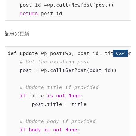
    post_id =wp.call(NewPost(post))

return
記事の更新
def update_wp_post(wp, post_id, title=None
Copy
Copy
# Get the existing post
    post = wp.call(GetPost(post_id))

# Update title if provided
if
 title 
is
not
None
:

        post.title = title

# Update body if provided
if
body
is
not
None
:
