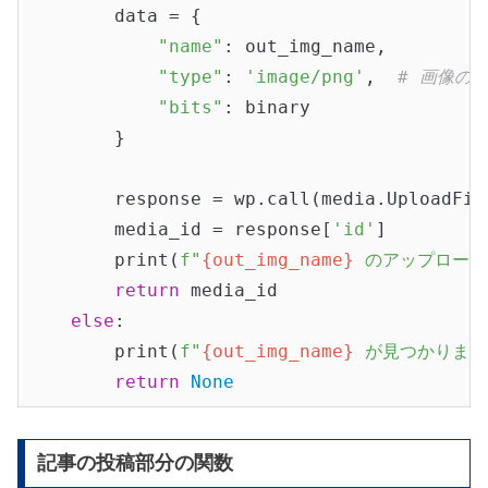
        data = {

"name"
: out_img_name,

"type"
: 
'image/png'
,  
# 画像のM
"bits"
: binary

        }

        response = wp.call(media.UploadFile
        media_id = response[
'id'
]

        print(
f"
{out_img_name}
 のアップロード
return
 media_id

else
:

        print(
f"
{out_img_name}
 が見つかりませ
return
None
記事の投稿部分の関数