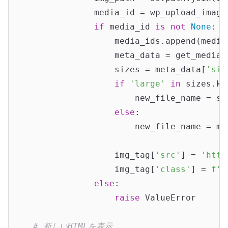
                media_id = wp_upload_image
if
 media_id 
is
not
None
:

                    media_ids.append(media_
                    meta_data = get_media_
                    sizes = meta_data[
'siz
if
'large'
in
 sizes.ke
                        new_file_name = si
else
:

                        new_file_name = me
                    img_tag[
'src'
] = 
'http
                    img_tag[
'class'
] = 
f'w
else
:

raise
 ValueError

# 新しいHTMLを表示