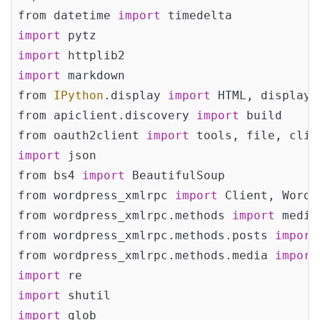
from datetime 
import
import
import
import
 markdown

from 
IPython
.display 
import
 HTML, display

from apiclient.discovery 
import
 build

from oauth2client 
import
import
 json

from bs4 
import
 BeautifulSoup

from wordpress_xmlrpc 
import
 Client, WordP
from wordpress_xmlrpc.methods 
import
 media
from wordpress_xmlrpc.methods.posts 
import
from wordpress_xmlrpc.methods.media 
import
import
import
import