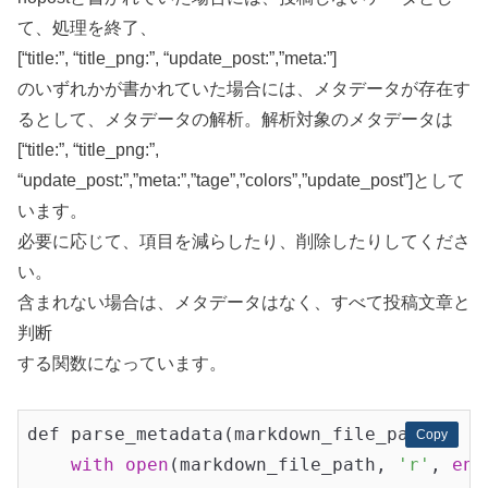
て、処理を終了、
[“title:”, “title_png:”, “update_post:”,”meta:”]
のいずれかが書かれていた場合には、メタデータが存在す
るとして、メタデータの解析。解析対象のメタデータは
[“title:”, “title_png:”,
“update_post:”,”meta:”,”tage”,”colors”,”update_post”]として
います。
必要に応じて、項目を減らしたり、削除したりしてくださ
い。
含まれない場合は、メタデータはなく、すべて投稿文章と
判断
する関数になっています。
def parse_metadata(markdown_file_path):

Copy
Copy
with
open
(markdown_file_path, 
'r'
, 
enc