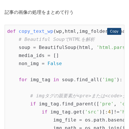
記事の画像の処理をまとめて行う
def
copy_text_wp
(wp,html,img_folder,upload
Copy
Copy
# Beautiful SoupでHTMLを解析
    soup = BeautifulSoup(html, 
'html.parse
    media_ids = []

    non_img = 
False
for
 img_tag 
in
 soup.find_all(
'img'
):

# imgタグの親要素が<pre>または<code
if
 img_tag.find_parent([
'pre'
, 
'co
if
 img_tag.get(
'src'
)[:
4
]!=
'ht
                img_file = os.path.basenam
                img_path = os.path.join(im