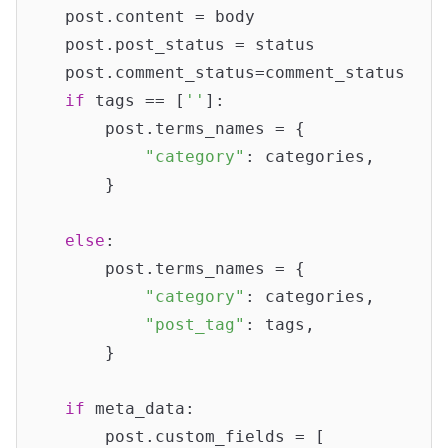
    post.content = body

    post.post_status = status

    post.comment_status=comment_status

if
 tags == [
''
]:

        post.terms_names = {

"category"
: categories,

        }

else
:

        post.terms_names = {

"category"
: categories,

"post_tag"
: tags,

        }

if
 meta_data:

        post.custom_fields = [
