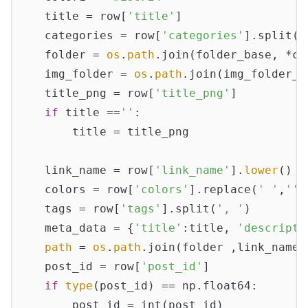
    title = row[
'title'
]

    categories = row[
'categories'
].split(
'
    folder = 
os
.
path
.join(folder_base, *cat
    img_folder = 
os
.
path
.join(img_folder_b
    title_png = row[
'title_png'
]

if
 title ==
''
:

        title = title_png

    link_name = row[
'link_name'
].
lower
()

    colors = row[
'colors'
].replace(
' '
,
''
)
    tags = row[
'tags'
].split(
', '
)

    meta_data = {
'title'
:title, 
'descripti
path
 = 
os
.
path
.join(folder ,link_name 
    post_id = row[
'post_id'
]

if
type
(post_id) == np.float64:

        post_id = int(post_id)
