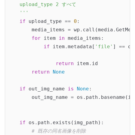
    upload_type 2 すべて

    '''
if
 upload_type == 
0
:

        media_items = wp.call(media.GetMed
for
 item 
in
 media_items:

if
 item.metadata[
'file'
] == ou
return
 item.id

return
None
if
 out_img_name 
is
None
:

        out_img_name = os.path.basename(img
if
 os.path.exists(img_path):

# 既存の同名画像を削除