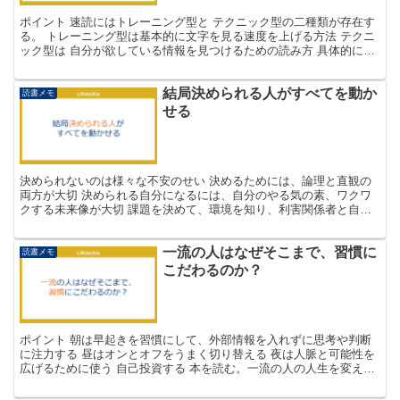
ポイント 速読にはトレーニング型と テクニック型の二種類が存在す
る。 トレーニング型は基本的に文字を見る速度を上げる方法 テクニ
ック型は 自分が欲している情報を見つけるための読み方 具体的には
パラグラフミーティングや スキャニング まずはト...
結局決められる人がすべてを動か
読書メモ
せる
決められないのは様々な不安のせい 決めるためには、論理と直観の
両方が大切 決められる自分になるには、自分のやる気の素、ワクワ
クする未来像が大切 課題を決めて、環境を知り、利害関係者と自分
の状況を把握し、上位の目的を理解することが重要 細かな...
一流の人はなぜそこまで、習慣に
読書メモ
こだわるのか？
ポイント 朝は早起きを習慣にして、外部情報を入れずに思考や判断
に注力する 昼はオンとオフをうまく切り替える 夜は人脈と可能性を
広げるために使う 自己投資する 本を読む。一流の人の人生を変えた
本を読む 明日をどうよくするかだけを考える