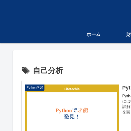
ホーム
財
自己分析
Py
Python学習
Py
には
誤解
を開