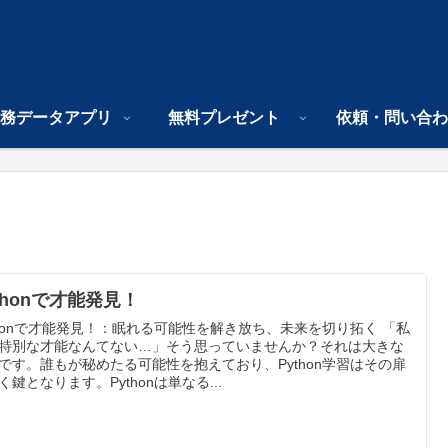
務データアプリ
無料プレゼント
依頼・問い合わ
thonで才能発見！
thonで才能発見！：眠れる可能性を解き放ち、未来を切り拓く 「私
特別な才能なんてない…」そう思っていませんか？それは大きな
です。誰もが秘めたる可能性を抱えており、Python学習はその扉
く鍵となります。Pythonは単なる...