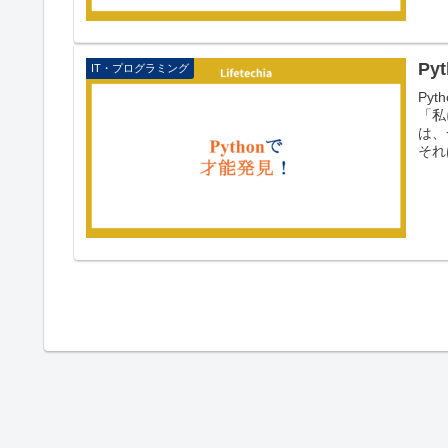
Py
IT・プログラミング
Py
「私
は、
それ